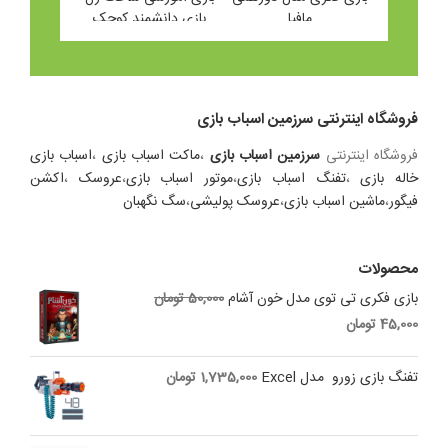
اکنش
مافیا
بازی دانشمند کوچک
مدل کارگاه شیمی
Original
39,000
تومان
12
مجموعه 21 عددی
price
تومان
Current
was:
price
Original
98,900
125,000 تومان.
is:
price
95,800
تومان
Current
فروشگاه اینترنتی سرزمین اسباب بازی
97,500 تومان.
was:
price
98,900 تومان.
is:
فروشگاه اینترنتی
سرزمین اسباب بازی
،
ماکت اسباب بازی
،
اسباب بازی
95,800 تومان.
خاله بازی
،
تفنگ اسباب بازی
،
موتور اسباب بازی
،
عروسک
،
اکشن
فیگور
،
ماشین اسباب بازی
،
عروسک پولیشی
،
سگ نگهبان
محصولات
Original
بازی فکری تی توی مدل خون آشام
50,000
تومان
price
Current
45,000
تومان
was:
price
is:
50,000 تومان.
تفنگ بازی زورو مدل Excel
1,735,000
تومان
45,000 تومان.