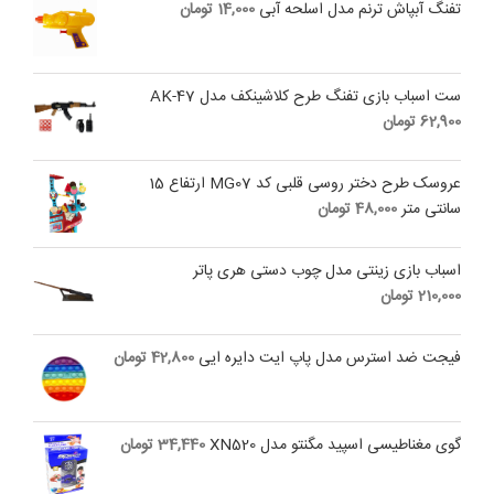
تفنگ آبپاش ترنم مدل اسلحه آبی
14,000
تومان
ست اسباب بازی تفنگ طرح کلاشینکف مدل AK-47
62,900
تومان
عروسک طرح دختر روسی قلبی کد MG07 ارتفاع 15
سانتی متر
48,000
تومان
اسباب بازی زینتی مدل چوب دستی هری پاتر
210,000
تومان
فیجت ضد استرس مدل پاپ ایت دایره ایی
42,800
تومان
گوی مغناطیسی اسپید مگنتو مدل XN520
34,440
تومان