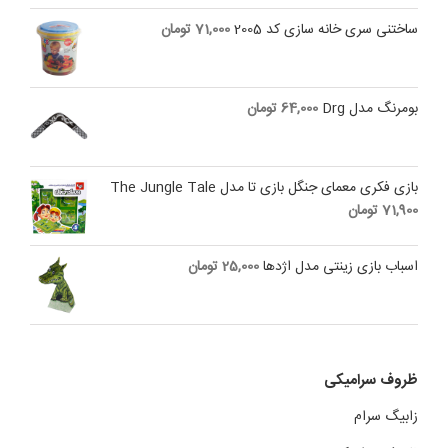
is:
was:
ساختنی سری خانه سازی کد 2005
71,000
تومان
2,500,000 تومان.
2,250,000 تومان.
بومرنگ مدل Drg
64,000
تومان
بازی فکری معمای جنگل بازی تا مدل The Jungle Tale
71,900
تومان
اسباب بازی زینتی مدل اژدها
25,000
تومان
ظروف سرامیکی
زابیگ سرام