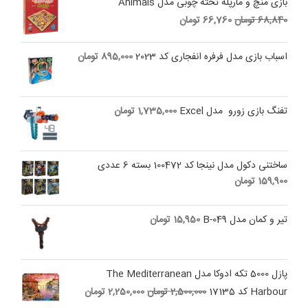
بازی منچ و مارپله تخته چوبی مدل Animals
Current
Original
68,840
تومان
66,760
تومان
price
price
is:
was:
اسباب بازی مدل فرفره انفجاری کد 2023
895,000
تومان
68,840 تومان.
66,760 تومان.
تفنگ بازی زورو مدل Excel
1,735,000
تومان
ساختنی دکول مدل نینجا کد 100472 بسته 6 عددی
159,900
تومان
تیر و کمان مدل B-049
15,950
تومان
پازل 5000 تکه ادوکا مدل The Mediterranean
Current
Original
Harbour کد 17135
2,500,000
تومان
2,250,000
تومان
price
price