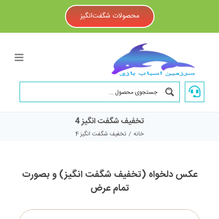
Ski
t
محصولات شگفت‌انگیز
conten
تخفیف شگفت انگیز 4
خانه
/
تخفیف شگفت انگیز 4
عکس دلخواه (تخفیف شگفت انگیز) و بصورت
تمام عرض