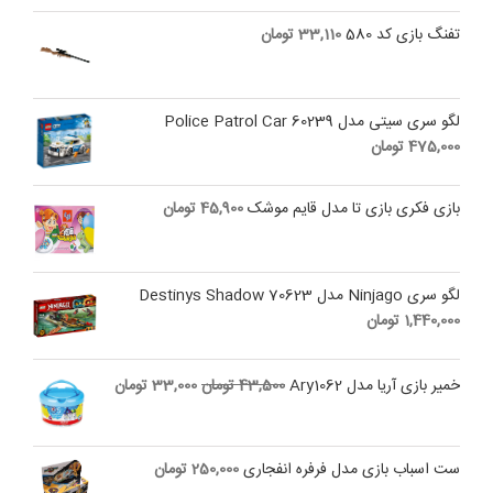
is:
990,000 تومان.
تفنگ بازی کد 580
33,110
تومان
891,000 تومان.
لگو سری سیتی مدل 60239 Police Patrol Car
475,000
تومان
بازی فکری بازی تا مدل قایم موشک
45,900
تومان
لگو سری Ninjago مدل Destinys Shadow 70623
1,440,000
تومان
Current
Original
خمیر بازی آریا مدل Ary1062
43,500
تومان
33,000
تومان
price
price
is:
was:
43,500 تومان.
33,000 تومان.
ست اسباب بازی مدل فرفره انفجاری
250,000
تومان