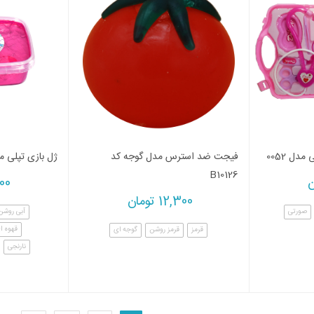
دل 0052
فیجت ضد استرس مدل گوجه کد
ژل بازی تپلی مدل et
B10126
ن
000
12,300
تومان
صورتی
آبی روشن
قهوه ا
قرمز
قرمز روشن
گوجه ای
نارنجی