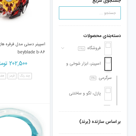
جستجوی سریع
دسته‌بندی محصولات
اسپینر دستی مدل فرفره های
فروشگاه
178
beyblade b-86
202,500
توما
اسپینر، ابزار شوخی و
چند رنگ
قرمز
هفت
سرگرمی
170
پازل، لگو و ساختنی
186
بر اساس سازنده (برند)
تفنگ، تیر و لوازم بازی