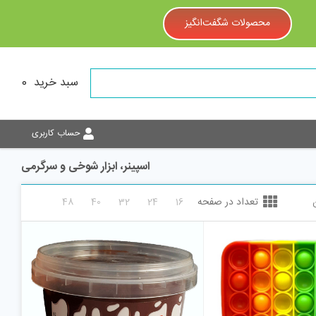
محصولات شگفت‌انگیز
سبد خرید
0
حساب کاربری
اسپینر، ابزار شوخی و سرگرمی
تعداد در صفحه
48
40
32
24
16