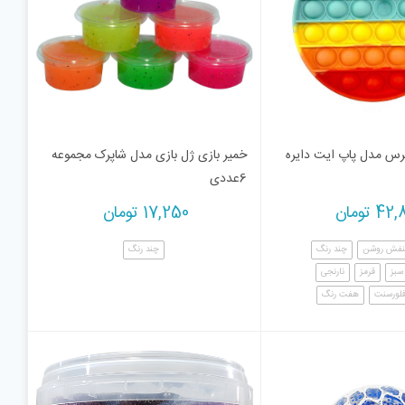
س مدل پاپ ایت دایره
خمیر بازی ژل بازی مدل شاپرک مجموعه
6عددی
42,
تومان
17,250
تومان
نفش روشن
چند رنگ
چند رنگ
سبز
قرمز
نارنجی
فلورسنت
هفت رنگ