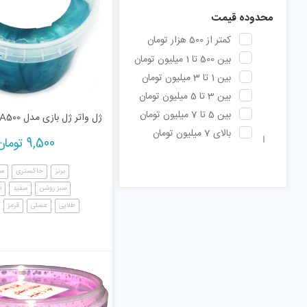
جنگی
177
محدوده قیمت
فکری و آموزشی
169
کمتر از 500 هزار تومان
بین 500 تا 1 میلیون تومان
بین 1 تا 3 میلیون تومان
بین 3 تا 5 میلیون تومان
بین 5 تا 7 میلیون تومان
ژل واتر ژل بازی مدل A500
بالای 7 میلیون تومان
9,500
تومان
برنز
خاکستری
سب
سبز روشن
سفید
ص
طلایی
عسلی
قرمز