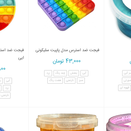
فیجت ضد استرس مدل پاپیت سلیکونی
فیجت ضد استر
ایی
43,000
تومان
800
ز آبی
آبی
بنفش
چند رنگ
زرد
ورتی
سبز
نارنجی
هفت رنگ
آبی
ب
قهوه ای
زرد
نارنجی 