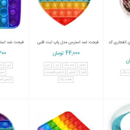
 انفجاری کد
فیجت ضد استرس مدل پاپ ایت قلبی
فیجت ضد استر
44,000
تومان
300
ن
بنفش
چند رنگ
زرد
سبز
آبی
بن
قرمز
نارنجی
نارنجی فلورسنت
سبز
 رنگ
هفت رنگ
نارنجی ف