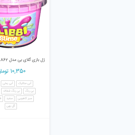
ژل بازی گلای بی مدل 8862
10,350
توما
آبی متالیک
آبی یخی
بی رنگ
بی رنگ شفاف
سبز کاهویی
سفید
ف
گل بهی