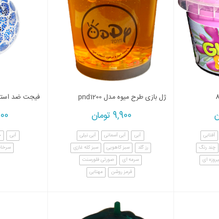
ژل بازی طرح میوه مدل pnd1200
فیجت ضد استرس
ن
9,900
تومان
000
آفتابی
آبی
آبی آسمانی
آبی نیلی
آبی
چ
چند رنگ
رز گلد
سبز کاهویی
سبز کله غازی
سرخاب
یروزه ای
سرمه ای
صورتی فلورسنت
قرمز روشن
مهتابی