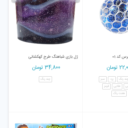
 کد 01
ژل بازی شباهنگ طرح کهکشانی
22,
تومان
34,800
تومان
ند رنگ
زرد
سبز
چند رنگ
ی
طلایی
قرمز
هفت رنگ