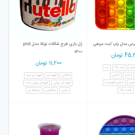
س مدل پاپ ایت مربعی
ژل بازی طرح شکلات نوتلا مدل pnd
1300
45,
تومان
11,200
تومان
فش
چند رنگ
زرد
قرمز
نارنجی
شکلاتی
قهوه ای
قهوه ای تیره
سفری
نارنجی فلورسنت
قهوه ای روشن
قهوه‌ای روشن مات
هفت رنگ
مارون
ماهگونی
نسکافه ای