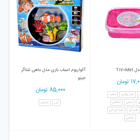
T170M
آکواریوم اسباب بازی مدل ماهی شناگر
جینو
17,
تومان
85,000
تومان
سبز روشن
سفید
ی
مسی
مشکی
آبی
نارنجی
نقره ای
نقره ای آبی
یشمی