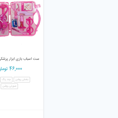
ست اسباب بازی ابزار پزشکی م
46,000
توما
بنفش روشن
چند رنگ
صورتی روشن