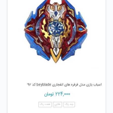
اسباب بازی مدل فرفره های انفجاری beyblade کد 92
224,000
تومان
چند رنگ
طلایی
هفت رنگ