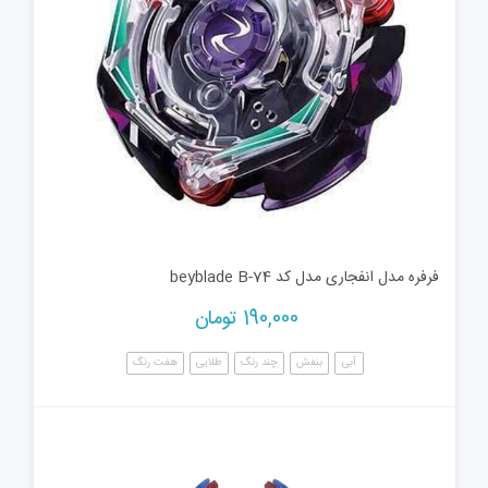
فرفره مدل انفجاری مدل کد beyblade B-74
190,000
تومان
آبی
بنفش
چند رنگ
طلایی
هفت رنگ