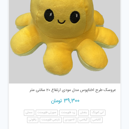
عروسک طرح اختاپوس مدل مودی ارتفاع 20 سانتی متر
39,300
تومان
آبی کم‌رنگ
بنفش
زرد فلورسنت
صورتی فلورسنت
عسلی
کالباسی
گیلاسی
لاجوردی
نارنجی فلورسنت
یاقوتی