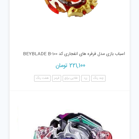
اسباب بازی مدل فرفره های انفجاری کد BEYBLADE B-100
221,100
تومان
چند رنگ
زرد
طلایی براق
قرمز
هفت رنگ