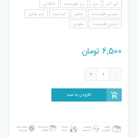
آبی کدر
برنز
زرد فلورسنت
شکلاتی
صورتی فلورسنت
عسلی
کرم تیره
کرم روشن
نارنجی فلورسنت
نخودی
6,500
تومان
آویز
عروسکی
مدل
افزودن به سبد
پوم
پوم
عدد