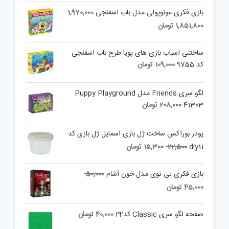
Original
بازی فکری مونوپولی مدل باب اسفنجی
1,970,000
price
Current
1,851,800
تومان
was:
price
is:
1,970,000 تومان.
ساختنی اسباب بازی های پویا طرح باب اسفنجی
1,851,800 تومان.
کد 9755
109,000
تومان
لگو سری Friends مدل Puppy Playground
41303
208,000
تومان
پودر بوراکس ساخت ژل بازی اسمایل ژل بازی کد
Current
Original
diy11
22,500
15,300
تومان
price
price
is:
was:
Original
بازی فکری تی توی مدل خون آشام
50,000
22,500 تومان.
15,300 تومان.
price
Current
45,000
تومان
was:
price
is:
50,000 تومان.
صفحه لگو سری Classic کد24
40,000
تومان
45,000 تومان.