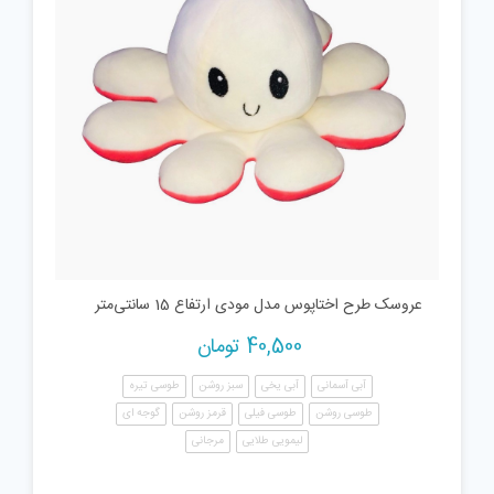
عروسک طرح اختاپوس مدل مودی ارتفاع 15 سانتی‌متر
40,500
تومان
آبی آسمانی
آبی یخی
سبز روشن
طوسی تیره
طوسی روشن
طوسی فیلی
قرمز روشن
گوجه ای
لیمویی طلایی
مرجانی