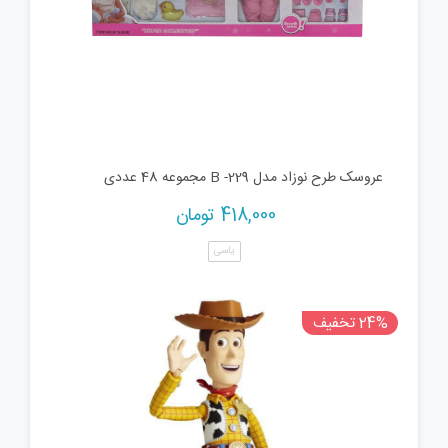
عروسک طرح نوزاد مدل B -229 مجموعه 48 عددی
418,000
تومان
یاسی
24% تخفیف