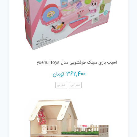
اسباب بازی سینک ظرفشویی مدل yuehui toys
362,400
تومان
سبز آبی
صورتی