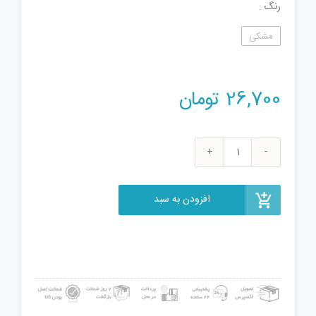
رنگ
مشکی
26,700
تومان
ابزار
شعبده
بازی
افزودن به سبد
عصای
جادویی
ظاهر
شو
مدل
DSK171
عدد