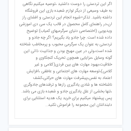
اگر این تردستی را دوست داشتید ،توصیه میکنیم نگاهی
به طیف وسیعی از دیگر لوازم شعبده بازی این فروشگاه
داشته باشید. تذکر=شیوه انجام این تردستی و افشای راز
ان،در راهنمای کامل محصول در قالب یک سی دی اموزشی
ویدیویی (اختصاصی دنیای سرگرمیهای کمیاب) توضیح
داده شده است. چرا جادو یاد بگیریم؟ اگر چه جادو و
تردستی به عنوان یک سرگرمی محبوب و پرمخاطب شناخته
شده است،ولی در عین مهیج بودن و جذابیت ذاتی این
گونه وسایل ،مزایایی همچون تحریک کنجکاوی و
خلاقیت،بهبود مهارت های بین فردی(کلامی و غیر
کلامی)،توسعه مهارت های اجتماعی و عاطفی ،افزایش
اعتماد به نفس،پیشرفت مهارت های حرکتی،کشف
ناشناخته ها و شادی یادگیری رازها و ترفندهای جادوگری
،تنها بخشی از علل یادگیری جادو و شعبده بازی می باشد.
پس پیشنهاد میکنیم برای خرید یک هدیه استثنایی برای
دلبندانتان این مجموعه را فراموش نکنید…