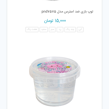
توپ بازی ضد استرس مدل pnd7575
15,000
تومان
آبی
چند رنگ
زرد
سبز
سفید
هفت رنگ