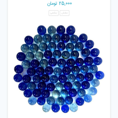
25,000
تومان
بنفش
یشمی