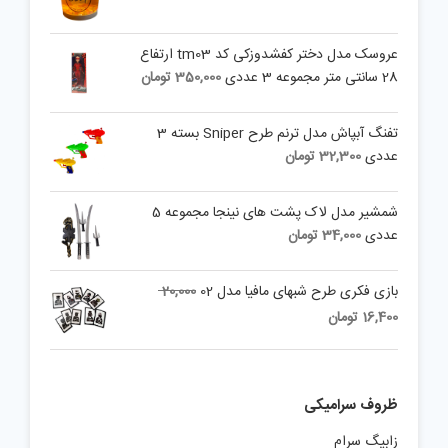
عروسک مدل دختر کفشدوزکی کد tm03 ارتفاع
28 سانتی متر مجموعه 3 عددی
350,000
تومان
تفنگ آبپاش مدل ترنم طرح Sniper بسته 3
عددی
32,300
تومان
شمشیر مدل لاک پشت های نینجا مجموعه 5
عددی
34,000
تومان
Original
بازی فکری طرح شبهای مافیا مدل 02
20,000
price
Current
16,400
تومان
was:
price
is:
20,000 تومان.
16,400 تومان.
ظروف سرامیکی
زابیگ سرام