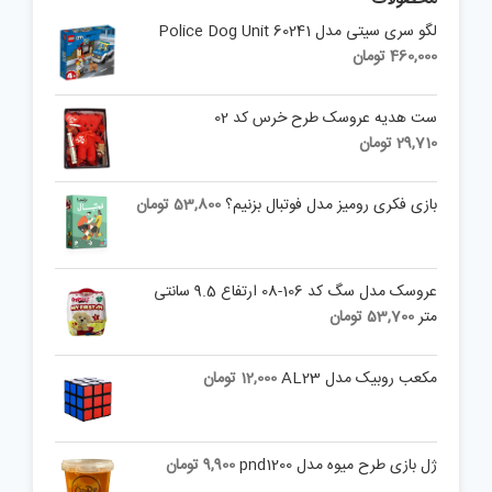
لگو سری سیتی مدل 60241 Police Dog Unit
460,000
تومان
ست هدیه عروسک طرح خرس کد 02
29,710
تومان
بازی فکری رومیز مدل فوتبال بزنیم؟
53,800
تومان
عروسک مدل سگ کد 106-08 ارتفاع 9.5 سانتی
متر
53,700
تومان
مکعب روبیک مدل AL23
12,000
تومان
ژل بازی طرح میوه مدل pnd1200
9,900
تومان