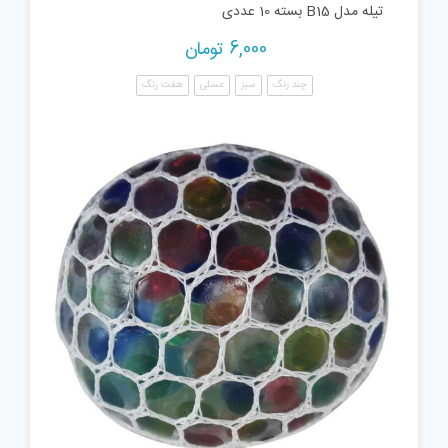
تیله مدل B15 بسته 10 عددی
6,000
تومان
چند رنگ
سبز
عسلی
هفت رنگ