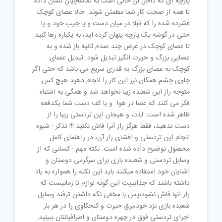
پارچه ای که داخل آن خالی است به تماشاچیان نشان داده
تا همه از صحت کار شما مطمئن شوند. حالا عصای کوچک
فشرده شده را که قبلا در میان دست و یا جیب خود و یا
حتی در گوشه یک پارچه پنهان کرده اید، به یکباره رها کنید
تا عصای کوچک در عرض چند صدم ثانیه باز شده و به
عصایی بزرگ و حیرت انگیز تبدیل شود. تبدیل عصای
کوچک به عصای بزرگ به قدری سریع می باشد که حتی اگر
جلوی چشم همگان نیز این کار را انجام دهید هیچ کس
متوجه راز این شعبده زیبا نخواهد شد و همگی به اشتباه
فکر می کنند که عصا در هوا و یا کف دست شما یکدفعه
ظاهر شده است. لذت و هیجان این تردستی زیبا را از
دست ندهید، فقط هرگز راز آنرا فاش نکنید !!! تذکر : شیوه
انجام این تردستی و افشای راز آن، در راهنمای کامل
محصول توضیح داده شده است. نکته مهم : کسانی که از
وسایل تردستی و شعبده بازی برای سرگرمی دوستان و
اشنایان خود استفاده میکنند باید این نکته را همواره به یاد
داشته باشند که جذابییت این گونه لوازم تا زمانیست که
راز انها فاش نشود،پس با مخفی نگه داشتن ترفند وسایل‌
شعبده بازی نزد خود،برق حیرت و کنجکاوی را در هر بار
اجرای تردستی فوق در چهره دوستان و اطرافیانتان ببینید.