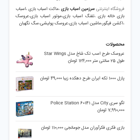
فروشگاه اینترنتی
سرزمین اسباب بازی
،
ماکت اسباب بازی
،
اسباب
بازی خاله بازی
،
تفنگ اسباب بازی
،
موتور اسباب بازی
،
عروسک
،
اکشن فیگور
،
ماشین اسباب بازی
،
عروسک پولیشی
،
سگ نگهبان
محصولات
عروسک طرح اسب تک شاخ مدل Star Wings
طول 25 سانتی متر
124,000
تومان
پازل 1000 تکه ایران طرح دهکده زیبا
49,000
تومان
لگو سری City مدل Police Station 60141
7,990,000
تومان
بازی فکری فکرآوران مدل جومانجی
110,000
تومان