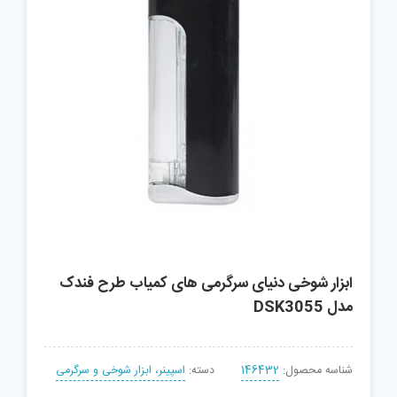
ابزار شوخی دنیای سرگرمی های کمیاب طرح فندک
مدل DSK3055
شناسه محصول:
146432
دسته:
اسپینر، ابزار شوخی و سرگرمی