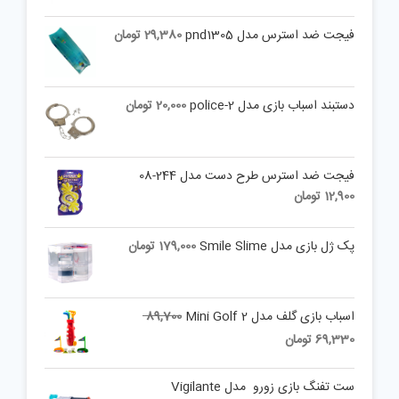
فیجت ضد استرس مدل pnd1305
29,380
تومان
دستبند اسباب بازی مدل police-2
20,000
تومان
فیجت ضد استرس طرح دست مدل 244-08
12,900
تومان
پک ژل بازی مدل Smile Slime
179,000
تومان
Original
اسباب بازی گلف مدل Mini Golf 2
89,700
price
Current
69,330
تومان
was:
price
is:
89,700 تومان.
ست تفنگ بازی زورو مدل Vigilante
69,330 تومان.