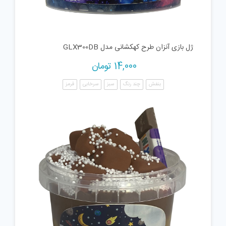
ژل بازی آنزان طرح کهکشانی مدل GLX300DB
14,000
تومان
بنفش
چند رنگ
سبز
سرخابی
قرمز