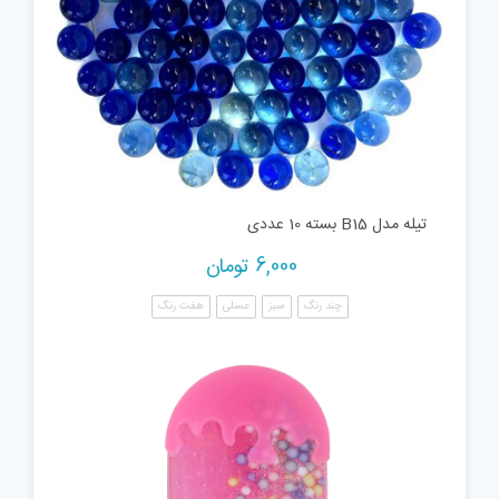
تیله مدل B15 بسته 10 عددی
6,000
تومان
چند رنگ
سبز
عسلی
هفت رنگ