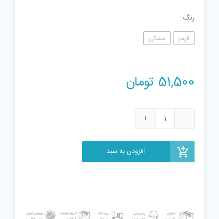
رنگ
قرمز
مشکی
51,500
تومان
ابزار
شوخی
دنیای
افزودن به سبد
سرگرمی
های
کمیاب
طرح
فندک
مدل