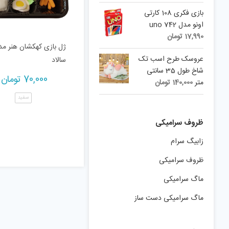
بازی فکری 108 کارتی
اونو مدل uno 742
17,990
تومان
ژل بازی کهکشان هنر مد
عروسک طرح اسب تک
سالاد
شاخ طول 35 سانتی
70,000
تومان
متر
140,000
تومان
سفید
ظروف سرامیکی
زابیگ سرام
ظروف سرامیکی
ماگ سرامیکی
ماگ سرامیکی دست ساز