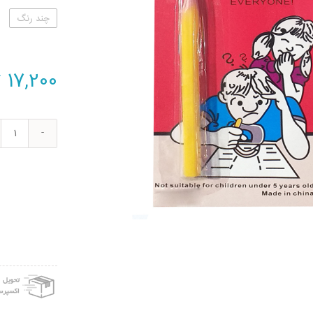
چند رنگ
17,200
ت
ابزار
شوخ
دنیا
سرگر
های
کمیا
طرح
مداد
مدل
830
عدد