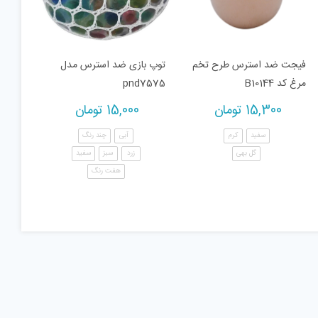
فیجت ضد استرس طرح تخم
توپ بازی ضد استرس مدل
مرغ کد B10144
pnd7575
15,300
تومان
15,000
تومان
سفید
کرم
آبی
چند رنگ
گل بهی
زرد
سبز
سفید
هفت رنگ