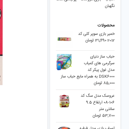
نگهبان
محصولات
خمیر بازی سوپر کلی کد
2012
31,490
تومان
حباب ساز دنیای
سرگرمی های کمیاب
مدل غول پیکر کد
DSK6000 به همراه مایع حباب ساز
85,000
تومان
عروسک مدل سگ کد
106-08 ارتفاع 9.5
سانتی متر
53,700
تومان
اسباب بازی مدل فرفره