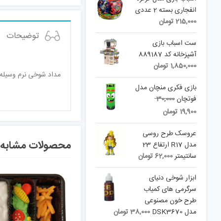
انفجاری بسته 2 عددی
215,000
تومان
توضیحات
ست اسباب بازی
آشپزخانه کد 889187
1,850,000
تومان
مداد شوخی نرم وسیله ا
بازی فکری منچان مدل
Original
فوتچان
30,000
price
Current
19,900
تومان
was:
price
is:
30,000 تومان.
عروسک طرح روسی
محصولات مشابه
19,900 تومان.
مدل R17 ارتفاع 23
سانتیمتر
62,000
تومان
ابزار شوخی دنیای
سرگرمی های کمیاب
طرح خون مصنوعی
مدل DSK3670
38,000
تومان