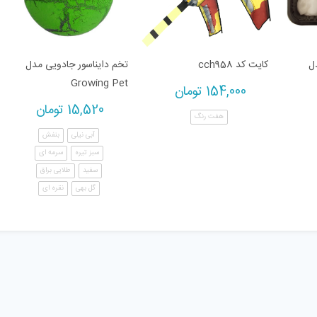
ل
کایت کد cch958
تخم دایناسور جادویی مدل
Growing Pet
154,000
تومان
15,520
تومان
هفت رنگ
آبی نیلی
بنفش
سبز تیره
سرمه ای
سفید
طلایی براق
گل بهی
نقره ای