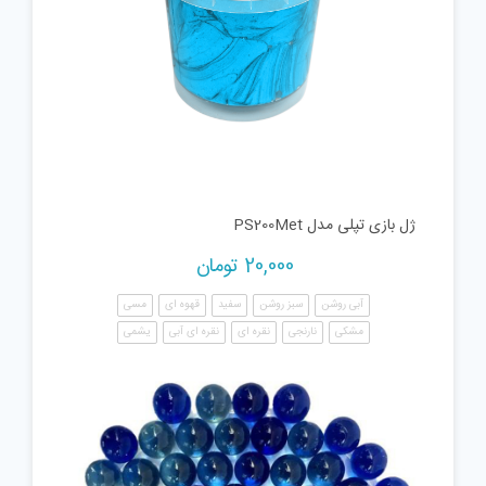
ژل بازی تپلی مدل PS200Met
20,000
تومان
آبی روشن
سبز روشن
سفید
قهوه ای
مسی
مشکی
نارنجی
نقره ای
نقره ای آبی
یشمی