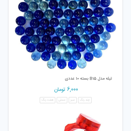
تیله مدل B15 بسته 10 عددی
6,000
تومان
چند رنگ
سبز
عسلی
هفت رنگ