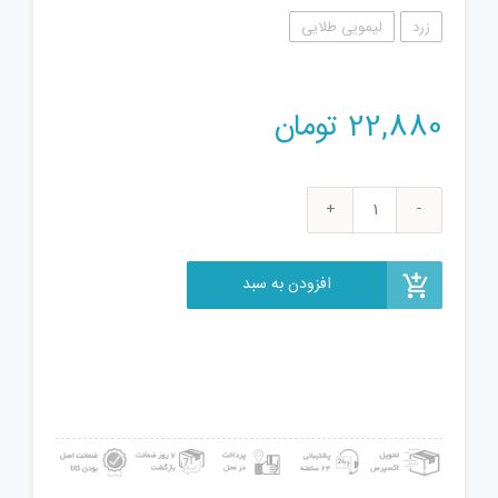
زرد
لیمویی طلایی
22,880
تومان
ابزار
شوخی
طرح
افزودن به سبد
مرغ
تخم
گذار
مدل
DSK
عدد