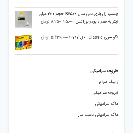
چسب ژل بازی بانی مدل B2502 حجم 250 میلی
Current
Original
لیتر به همراه پودر بوراکس
25,000
8,250
تومان
price
price
is:
was:
لگو سری Classic مدل 10717
5,430,000
تومان
25,000 تومان.
8,250 تومان.
ظروف سرامیکی
زابیگ سرام
ظروف سرامیکی
ماگ سرامیکی
ماگ سرامیکی دست ساز