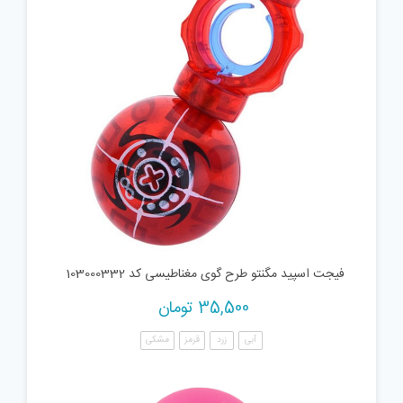
فیجت اسپید مگنتو طرح گوی مغناطیسی کد 103000332
35,500
تومان
آبی
زرد
قرمز
مشکی