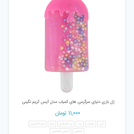
ژل بازی دنیای سرگرمی های کمیاب مدل آیس کریم نگینی
11,000
تومان
آبی
بنفش
زرد
زرد فسفری
سبز
سبز فسفری
نارنجی
نارنجی فسفری