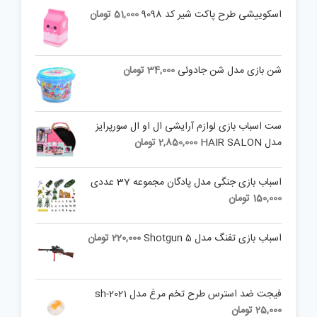
اسکوییشی طرح پاکت شیر کد 9098
51,000
تومان
شن بازی مدل شن جادوئی
34,000
تومان
ست اسباب بازی لوازم آرایشی ال او ال سورپرایز
مدل HAIR SALON
2,850,000
تومان
اسباب بازی جنگی مدل پادگان مجموعه 37 عددی
150,000
تومان
اسباب بازی تفنگ مدل Shotgun 5
220,000
تومان
فیجت ضد استرس طرح تخم مرغ مدل sh-2021
25,000
تومان