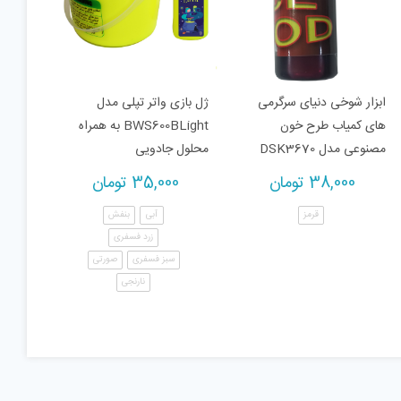
ابزار شوخی دنیای سرگرمی
ژل بازی واتر تپلی مدل
های کمیاب طرح خون
BWS600BLight به همراه
مصنوعی مدل DSK3670
محلول جادویی
38,000
تومان
35,000
تومان
قرمز
آبی
بنفش
زرد فسفری
سبز فسفری
صورتی
نارنجی