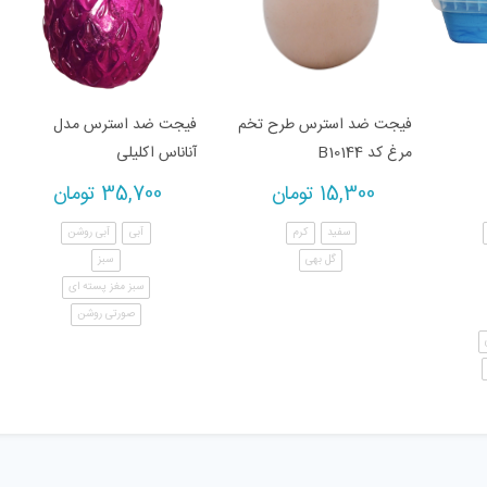
فیجت ضد استرس طرح تخم
فیجت ضد استرس مدل
مرغ کد B10144
آناناس اکلیلی
15,300
تومان
35,700
تومان
سفید
کرم
آبی
آبی روشن
گل بهی
سبز
سبز مغز پسته ای
صورتی روشن