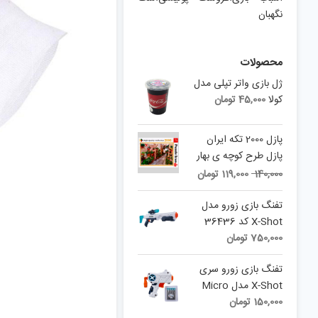
نگهبان
محصولات
ژل بازی واتر تپلی مدل
کولا
45,000
تومان
پازل 2000 تکه ایران
پازل طرح کوچه ی بهار
Current
Original
140,000
119,000
تومان
price
price
is:
was:
تفنگ بازی زورو مدل
140,000 تومان.
119,000 تومان.
X-Shot کد 36436
750,000
تومان
تفنگ بازی زورو سری
X-Shot مدل Micro
150,000
تومان