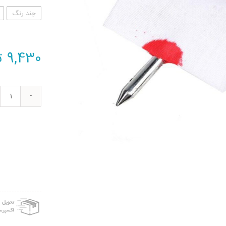
چند رنگ
9,430
ت
ابزار
شوخ
میخ
سرکا
مدل
.MS
عدد