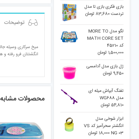
بازی فکری بازی تا مدل
تردست
83,680
تومان
توضیحات
لگو مدل MORE TO
MATH CORE SET
کد 45210
میخ سرکاری وسیله جالب
1,500,000
تومان
انگشتتان فرو رفته و ه
ژل بازی مدل آدامسی
9,450
تومان
تفنگ آبپاش میله ای
محصولات مشابه
مدل WG688
54,810
تومان
ابزار شوخی مدل
انگشتر سحرآمیز کد VS
NG 03
18,000
تومان