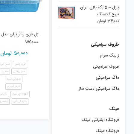
پازل 500 تکه پازل ایران
طرح کلاسیک
34,000
تومان
ژل بازی واتر تپلی مدل
WS1000
ظروف سرامیکی
50,000
تومان
زابیگ سرام
آبی روشن
سبز آبی
ظروف سرامیکی
سبز روشن
سفید
ماگ سرامیکی
صورتی تیره
قرمز آجری
ماگ سرامیکی دست ساز
قهوه ای تیره
نارنجی
نقره ای آبی
یشمی
عینک
فروشگاه اینترنتی عینک
فروشگاه عینک