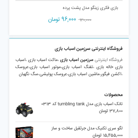
بازی فکری زینگو مدل پشت پرده
Current
Original
96,000
تومان
120,000
price
price
is:
was:
120,000 تومان.
96,000 تومان.
فروشگاه اینترنتی سرزمین اسباب بازی
فروشگاه اینترنتی
سرزمین اسباب بازی
،
ماکت اسباب بازی
،
اسباب
بازی خاله بازی
،
تفنگ اسباب بازی
،
موتور اسباب بازی
،
عروسک
،
اکشن فیگور
،
ماشین اسباب بازی
،
عروسک پولیشی
،
سگ نگهبان
محصولات
تانک اسباب بازی مدل tumbling tank کد 0313
37,800
تومان
لگو سری تکنیک مدل جرثقیل ساخت و ساز
15,455,000
تومان