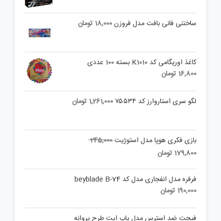
ساختنی فانی بافت مدل فروزن
18,000
تومان
کاغذ اوریگامی کد K1010 بسته 100 عددی
16,800
تومان
لگو سری استاروارز کد ۷۵۵۳۴
1,261,000
تومان
Original
بازی فکری هوپا مدل استوژیت
245,000
price
Current
179,800
تومان
was:
price
is:
245,000 تومان.
فرفره مدل انفجاری مدل کد beyblade B-74
179,800 تومان.
190,000
تومان
فیجت ضد استرس مدل پاپ ایت طرح پروانه