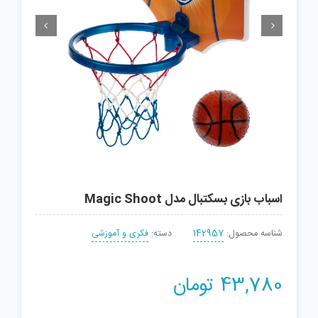


اسباب بازی بسکتبال مدل Magic Shoot
شناسه محصول:
142957
دسته:
فکری و آموزشی
43,780
تومان