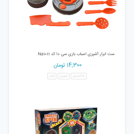
ست ابزار آشپزی اسباب بازی سی دا کد Na1011
14,300
تومان
خاکستری
صورتی
قرمز