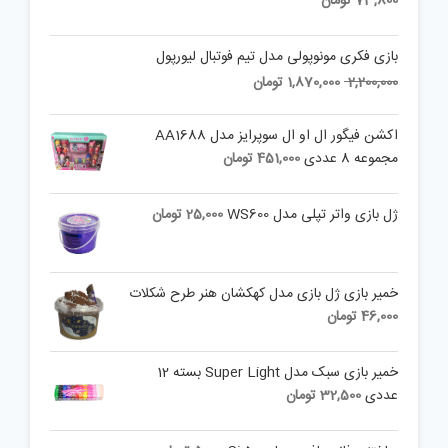
73,800
تومان
بازی فکری مونوپولی مدل تیم فوتبال لیورپول
Current
Original
2,200,000
1,870,000
تومان
price
price
is:
was:
اکشن فیگور ال او ال سوپرایز مدل AA1688
2,200,000 تومان.
1,870,000 تومان.
مجموعه 8 عددی
451,000
تومان
ژل بازی واتر تپلی مدل WS600
25,000
تومان
خمیر بازی ژل بازی مدل کهکشان هنر طرح شکلات
46,000
تومان
خمیر بازی سبک مدل Super Light بسته 12
عددی
32,500
تومان