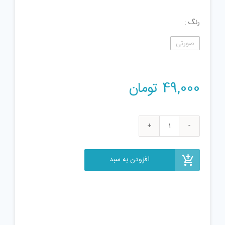
رنگ
صورتی
49,000
تومان
اسباب
بازی
جاروبرقی
افزودن به سبد
کد
045
عدد