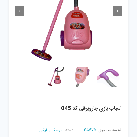


اسباب بازی جاروبرقی کد 045
شناسه محصول:
145675
دسته:
عروسک و فیگور