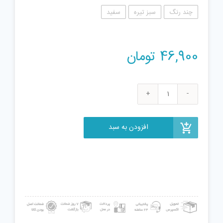
چند رنگ
سبز تیره
سفید
46,900
تومان
اسباب
بازی
جنگی
افزودن به سبد
طرح
سرباز
بسته
6
عددی
عدد