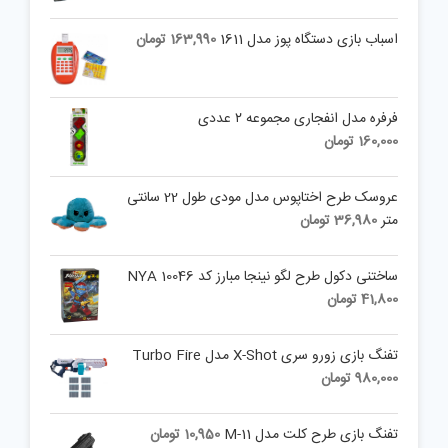
اسباب بازی دستگاه پوز مدل 1611
163,990
تومان
فرفره مدل انفجاری مجموعه ۲ عددی
160,000
تومان
عروسک طرح اختاپوس مدل مودی طول 22 سانتی
متر
36,980
تومان
ساختنی دکول طرح لگو نینجا مبارز کد NYA 10046
41,800
تومان
تفنگ بازی زورو سری X-Shot مدل Turbo Fire
980,000
تومان
تفنگ بازی طرح کلت مدل M-11
10,950
تومان