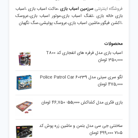
فروشگاه اینترنتی
سرزمین اسباب بازی
،
ماکت اسباب بازی
،
اسباب
بازی خاله بازی
،
تفنگ اسباب بازی
،
موتور اسباب بازی
،
عروسک
،
اکشن فیگور
،
ماشین اسباب بازی
،
عروسک پولیشی
،
سگ نگهبان
محصولات
اسباب بازی مدل فرفره های انفجاری کد T800
350,000
تومان
لگو سری سیتی مدل 60239 Police Patrol Car
475,000
تومان
Current
Original
بازی فکری مدل کشاکش
55,000
46,750
تومان
price
price
is:
was:
55,000 تومان.
46,750 تومان.
ساختنی جی سی مدل بتمن و ماشین زره پوش کد
۷۱۰۵
499,000
تومان