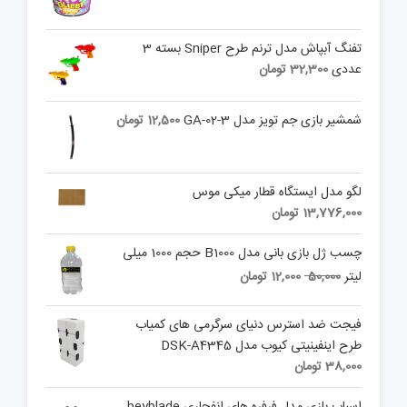
تفنگ آبپاش مدل ترنم طرح Sniper بسته 3
عددی
32,300
تومان
شمشیر بازی جم تویز مدل 3-02-GA
12,500
تومان
لگو مدل ایستگاه قطار میکی موس
13,776,000
تومان
چسب ژل بازی بانی مدل B1000 حجم 1000 میلی
Current
Original
لیتر
50,000
12,000
تومان
price
price
is:
was:
فیجت ضد استرس دنیای سرگرمی های کمیاب
50,000 تومان.
12,000 تومان.
طرح اینفینیتی کیوب مدل DSK-A4345
38,000
تومان
اسباب بازی مدل فرفره های انفجاری beyblade