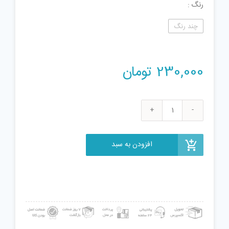
رنگ
چند رنگ
230,000
تومان
اسباب
بازی
جنگی
افزودن به سبد
مدل
سرباز
کد
0160
مجموعه
21
عددی