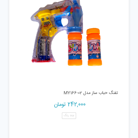
تفنگ حباب ساز مدل MY166-02
242,000
تومان
چند رنگ