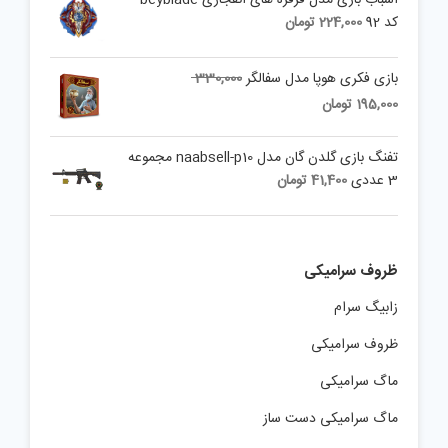
کد 92
224,000
تومان
Original
بازی فکری هوپا مدل سفالگر
330,000
price
Current
195,000
تومان
was:
price
is:
330,000 تومان.
تفنگ بازی گلدن گان مدل naabsell-p10 مجموعه
195,000 تومان.
3 عددی
41,400
تومان
ظروف سرامیکی
زابیگ سرام
ظروف سرامیکی
ماگ سرامیکی
ماگ سرامیکی دست ساز