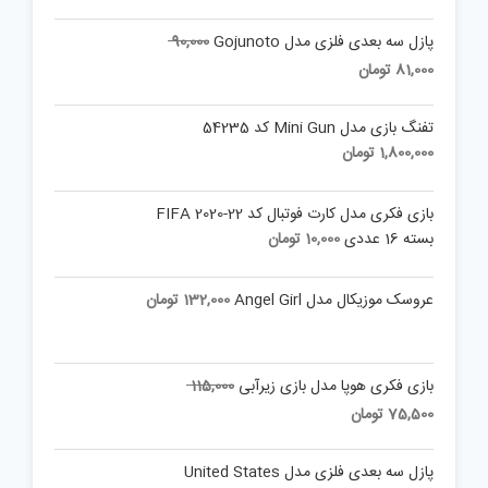
Original
پازل سه بعدی فلزی مدل Gojunoto
90,000
price
Current
81,000
تومان
was:
price
is:
90,000 تومان.
تفنگ بازی مدل Mini Gun کد 54235
81,000 تومان.
1,800,000
تومان
بازی فکری مدل کارت فوتبال کد FIFA 2020-22
بسته 16 عددی
10,000
تومان
عروسک موزیکال مدل Angel Girl
132,000
تومان
Original
بازی فکری هوپا مدل بازی زیرآبی
115,000
price
Current
75,500
تومان
was:
price
is:
115,000 تومان.
پازل سه بعدی فلزی مدل United States
75,500 تومان.