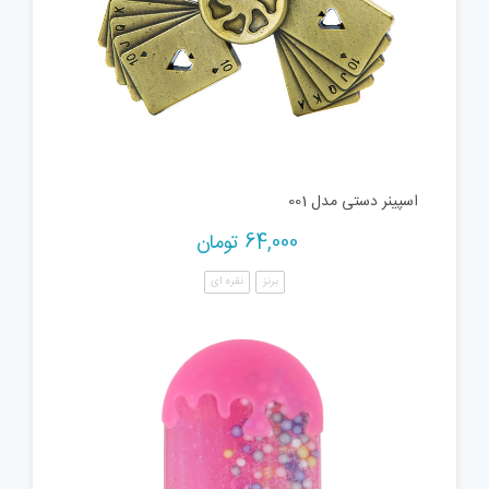
اسپینر دستی مدل 001
64,000
تومان
برنز
نقره ای