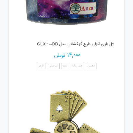
ژل بازی آنزان طرح کهکشانی مدل GLX300DB
14,000
تومان
بنفش
چند رنگ
سبز
سرخابی
قرمز