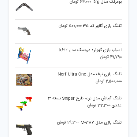
بومرنگ مدل Drg
64,000
تومان
تفنگ بازی گانهر کد 35
500,000
تومان
اسباب بازی گهواره عروسک مدل k612
41,790
تومان
تفنگ بازی نرف مدل Nerf Ultra One
2,500,000
تومان
تفنگ آبپاش مدل ترنم طرح Sniper بسته 3
عددی
32,300
تومان
تفنگ بازی مدل M-387
29,300
تومان