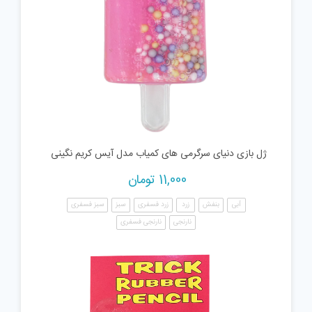
ژل بازی دنیای سرگرمی های کمیاب مدل آیس کریم نگینی
11,000
تومان
آبی
بنفش
زرد
زرد فسفری
سبز
سبز فسفری
نارنجی
نارنجی فسفری