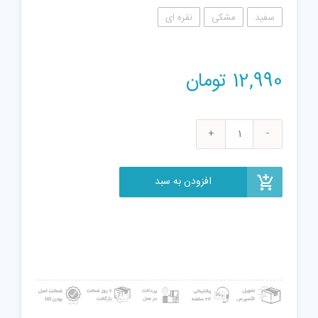
سفید
مشکی
نقره ای
12,990
تومان
اسباب
بازی
زینتی
افزودن به سبد
مدل
AB
1001
عدد