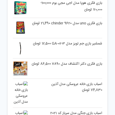
Original
بازی فکری هوپا مدل اجی مجی بوم
100,000
price
Current
70,000
تومان
was:
price
is:
100,000 تومان.
بازی فکری uno مدل chinder 9620
21,490
تومان
70,000 تومان.
شمشیر بازی جم تویز مدل 3-02-GA
12,500
تومان
بازی فکری دکتر اکتشاف مدل 7890
86,500
تومان
اسباب بازی خانه عروسکی مدل آذین
74,830
تومان
اسباب بازی جنگی مدل سرباز کد 2021