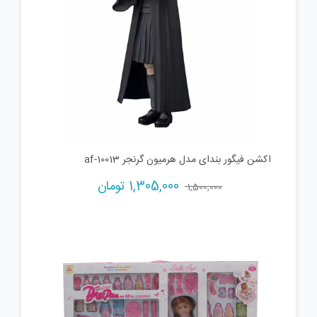
اکشن فیگور بندای مدل هرمیون گرنجر af-10013
Current
Original
1,305,000
تومان
1,500,000
price
price
is:
was:
1,500,000 تومان.
1,305,000 تومان.