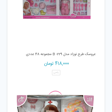
عروسک طرح نوزاد مدل B -229 مجموعه 48 عددی
418,000
تومان
یاسی