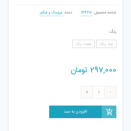
شناسه محصول:
144612
دسته:
عروسک و فیگور
رنگ
چند رنگ
هفت رنگ
297,000
تومان
اسباب
بازی
سوپر
افزودن به سبد
مارکت
مدل
703