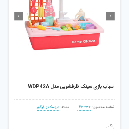


اسباب بازی سینک ظرفشویی مدل WDP42A
شناسه محصول:
145332
دسته:
عروسک و فیگور
رنگ