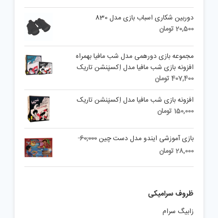
دوربین شکاری اسباب بازی مدل 830
20,500
تومان
مجموعه بازی دورهمی مدل شب مافیا بهمراه
افزونه بازی شب مافیا مدل اِکسپَنشن تاریک
407,400
تومان
افزونه بازی شب مافیا مدل اِکسپَنشن تاریک
150,000
تومان
Original
بازی آموزشی ایندو مدل دست چین
60,000
price
Current
28,000
تومان
was:
price
is:
60,000 تومان.
28,000 تومان.
ظروف سرامیکی
زابیگ سرام