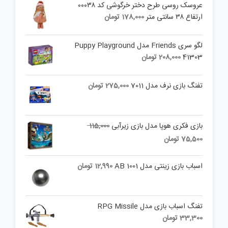
عروسک روسی طرح دختر خرگوشی کد ۰۰۰۳۸
ارتفاع ۳۸ سانتی متر
178,000
تومان
لگو سری Friends مدل Puppy Playground
41303
208,000
تومان
تفنگ بازی نرف مدل 7011
275,000
تومان
Original
بازی فکری هوپا مدل بازی زیرآبی
115,000
price
Current
75,500
تومان
was:
price
is:
115,000 تومان.
اسباب بازی زینتی مدل AB 1001
12,990
تومان
75,500 تومان.
تفنگ اسباب بازی مدل RPG Missile
33,300
تومان