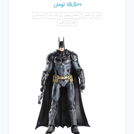
15,500
تومان
آبی
بنفش
بنفش روشن
چند رنگ
سرخابی
قرمز
یاسی