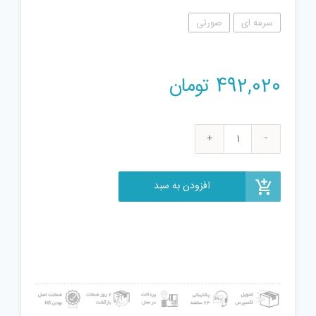
سرمه ای
صورتی
492,020
تومان
اسباب
بازی
سینک
افزودن به سبد
ظرفشویی
مدل
WDP42A
عدد