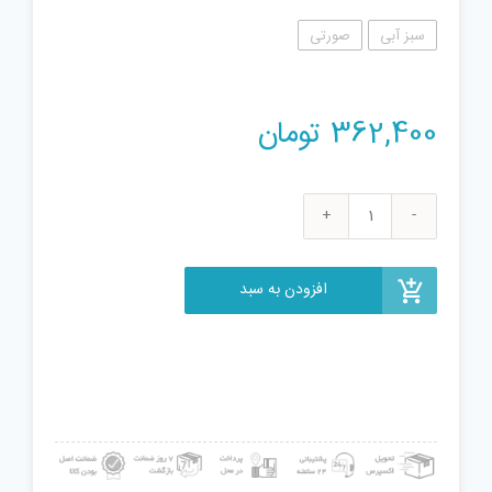
سبز آبی
صورتی
362,400
تومان
اسباب
بازی
سینک
افزودن به سبد
ظرفشویی
مدل
yuehui
toys
عدد