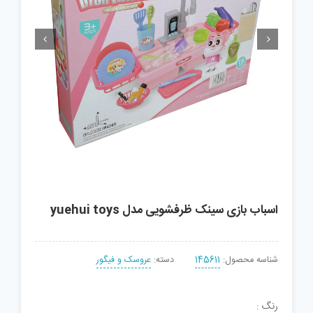


اسباب بازی سینک ظرفشویی مدل yuehui toys
شناسه محصول:
145611
دسته:
عروسک و فیگور
رنگ