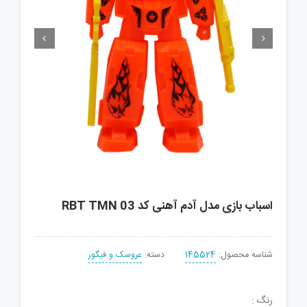


اسباب بازی مدل آدم آهنی کد RBT TMN 03
شناسه محصول:
145524
دسته:
عروسک و فیگور
رنگ