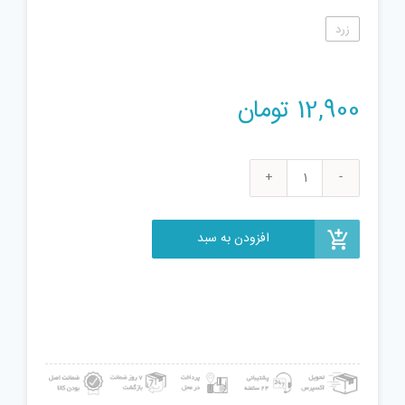
زرد
12,900
تومان
اسباب
بازی
مدل
افزودن به سبد
آدم
آهنی
کد
RBT
TMN
03
عدد