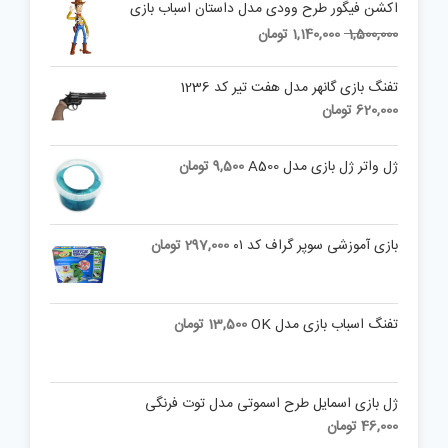
اکشن فیگور طرح وودی مدل داستان اسباب بازی
Current
Original
1,500,000
1,140,000
تومان
price
price
is:
was:
تفنگ بازی گانهر مدل هفت تیر کد 1236
1,500,000 تومان.
1,140,000 تومان.
620,000
تومان
ژل واتر ژل بازی مدل A500
9,500
تومان
بازی آموزشی سوپر گراف کد ۰۱
297,000
تومان
تفنگ اسباب بازی مدل OK
13,500
تومان
ژل بازی اسمایل طرح اسموتی مدل توت فرنگی
46,000
تومان