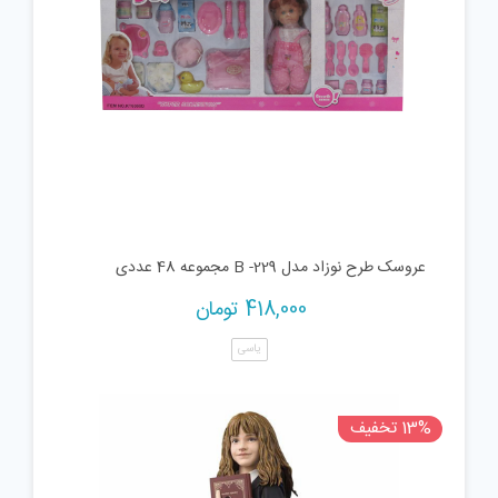
عروسک طرح نوزاد مدل B -229 مجموعه 48 عددی
418,000
تومان
یاسی
13% تخفیف