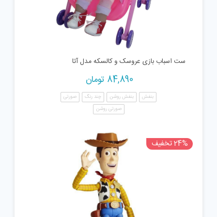
ست اسباب بازی عروسک و کالسکه مدل آتا
84,890
تومان
بنفش
بنفش روشن
چند رنگ
صورتی
صورتی روشن
24% تخفیف