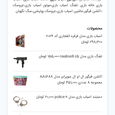
بازی خاله بازی
،
تفنگ اسباب بازی
،
موتور اسباب بازی
،
عروسک
،
اکشن فیگور
،
ماشین اسباب بازی
،
عروسک پولیشی
،
سگ نگهبان
محصولات
اسباب بازی مدل فرفره انفجاری کد 2029
298,300
تومان
تفنگ بازی مدل naabsell-z5
155,000
تومان
اکشن فیگور ال او ال سوپرایز مدل AA1688
مجموعه 8 عددی
451,000
تومان
دستبند اسباب بازی مدل police-2
20,000
تومان