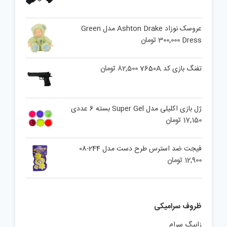
عروسک نوزاد Ashton Drake مدل Green
Dress
300,000
تومان
تفنگ بازی کد 7650A
82,500
تومان
ژل بازی اکلیلی مدل Super Gel بسته 6 عددی
17,150
تومان
فیجت ضد استرس طرح دست مدل 244-08
12,900
تومان
ظروف سرامیکی
زابیگ سرام