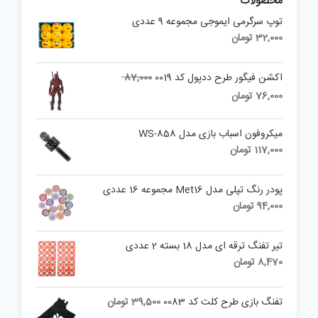
محصولات
توپ سرگرمی ایموجی مجموعه 9 عددی
32,000
تومان
Original
اکشن فیگور طرح ددپول کد 0019
87,000
price
Current
76,000
تومان
was:
price
is:
87,000 تومان.
میکروفون اسباب بازی مدل WS-858
76,000 تومان.
117,000
تومان
پودر رنگ تپلی مدل Met16 مجموعه 16 عددی
94,000
تومان
تیر تفنگ ترقه ای مدل 18 بسته 2 عددی
8,470
تومان
تفنگ بازی طرح کلت کد 0083
39,500
تومان