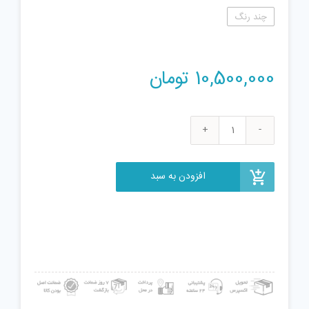
چند رنگ
10,500,000
تومان
اسباب
بازی
مدل
افزودن به سبد
خانه
عروسک
کد
102
عدد