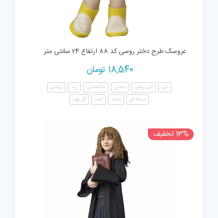
عروسک طرح دختر روسی کد 88 ارتفاع 24 سانتی متر
18,540
تومان
آبی
آبی روشن
بنفش
خاکستری
زرد
زرشکی
سرمه ای
سفید
قرمز
گل بهی
13% تخفیف