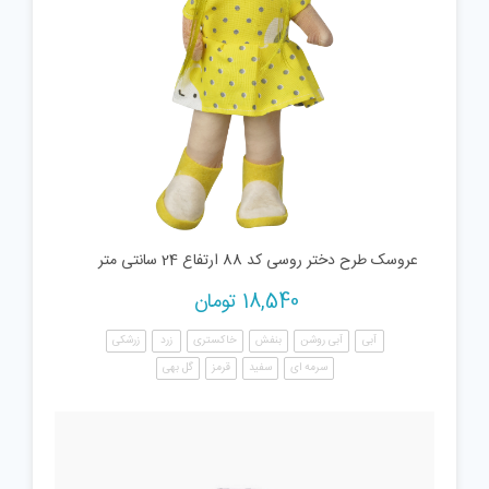
عروسک طرح دختر روسی کد 88 ارتفاع 24 سانتی متر
18,540
تومان
آبی
آبی روشن
بنفش
خاکستری
زرد
زرشکی
سرمه ای
سفید
قرمز
گل بهی