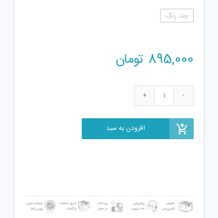
چند رنگ
895,000
تومان
اسباب
بازی
مدل
افزودن به سبد
فرفره
انفجاری
کد 2023
عدد