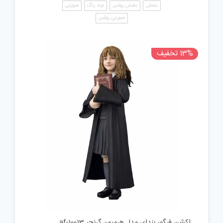
بنفش
بنفش روشن
چند رنگ
صورتی
صورتی روشن
13% تخفیف
اکشن فیگور بندای مدل هرمیون گرنجر af-10013