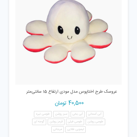
عروسک طرح اختاپوس مدل مودی ارتفاع 15 سانتی‌متر
40,500
تومان
آبی آسمانی
آبی یخی
سبز روشن
طوسی تیره
طوسی روشن
طوسی فیلی
قرمز روشن
گوجه ای
لیمویی طلایی
مرجانی