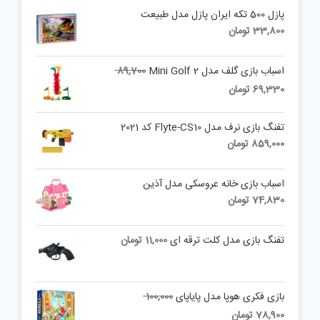
پازل 500 تکه ایران پازل مدل طبیعت
33,800
تومان
Original
اسباب بازی گلف مدل Mini Golf 2
89,700
price
Current
69,330
تومان
was:
price
is:
89,700 تومان.
تفنگ بازی نرف مدل Flyte-CS10 کد 2021
69,330 تومان.
859,000
تومان
اسباب بازی خانه عروسکی مدل آذین
74,830
تومان
تفنگ بازی مدل کلت ترقه ای
11,000
تومان
Original
بازی فکری هوپا مدل پایاپای
100,000
price
Current
78,900
تومان