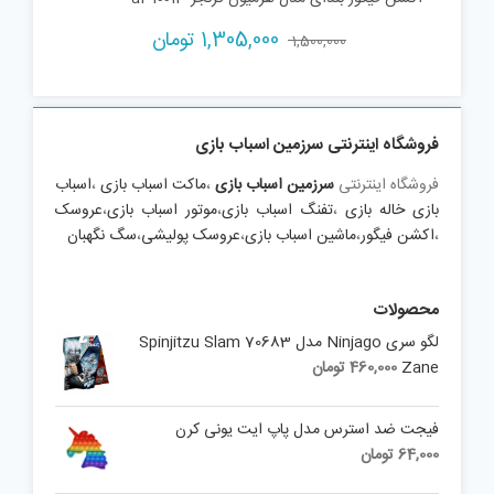
Current
Original
1,305,000
تومان
1,500,000
price
price
is:
was:
1,500,000 تومان.
1,305,000 تومان.
فروشگاه اینترنتی سرزمین اسباب بازی
فروشگاه اینترنتی
سرزمین اسباب بازی
،
ماکت اسباب بازی
،
اسباب
بازی خاله بازی
،
تفنگ اسباب بازی
،
موتور اسباب بازی
،
عروسک
،
اکشن فیگور
،
ماشین اسباب بازی
،
عروسک پولیشی
،
سگ نگهبان
محصولات
لگو سری Ninjago مدل 70683 Spinjitzu Slam
Zane
460,000
تومان
فیجت ضد استرس مدل پاپ ایت یونی کرن
64,000
تومان