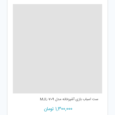
ست اسباب بازی آشپزخانه مدل MJL-709
1,300,000
تومان