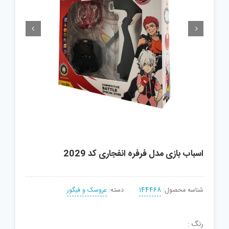


اسباب بازی مدل فرفره انفجاری کد 2029
شناسه محصول:
144468
دسته:
عروسک و فیگور
رنگ