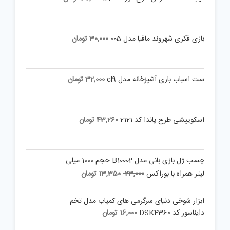
بازی فکری شهروند مافیا مدل 005
30,000
تومان
ست اسباب بازی آشپزخانه مدل cl9
32,000
تومان
اسکوییشی طرح پاندا کد 2121
43,260
تومان
چسب ژل بازی بانی مدل B10002 حجم 1000 میلی
Current
Original
لیتر همراه با بوراکس
23,000
13,350
تومان
price
price
is:
was:
ابزار شوخی دنیای سرگرمی های کمیاب مدل تخم
23,000 تومان.
13,350 تومان.
دایناسور کد DSK4360
16,000
تومان