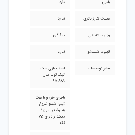
باتری
دارد
قابلیت شارژ باتری
ندارد
وزن بسته‌بندی
600 گرم
قابلیت شستشو
ندارد
سایر توضیحات
اسباب بازی ست
کیک تولد مدل
19A-889
باطری خور و با فوت
کردن شمع شروع
به نواختن موزیک
میکند و دارای 75
تکه