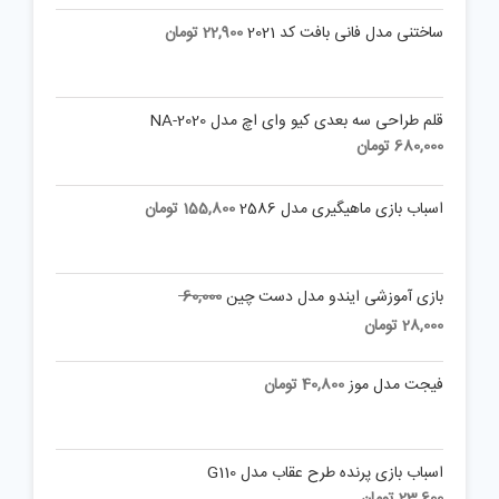
ساختنی مدل فانی بافت کد 2021
22,900
تومان
قلم طراحی سه بعدی کیو وای اچ مدل NA-2020
680,000
تومان
اسباب بازی ماهیگیری مدل 2586
155,800
تومان
Original
بازی آموزشی ایندو مدل دست چین
60,000
price
Current
28,000
تومان
was:
price
is:
60,000 تومان.
فیجت مدل موز
40,800
تومان
28,000 تومان.
اسباب بازی پرنده طرح عقاب مدل G110
23,600
تومان