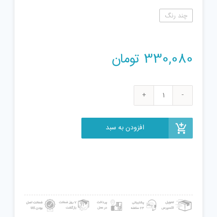
چند رنگ
330,080
تومان
اسباب
بازی
مدل
افزودن به سبد
کیک
تولد
کد
889-
19
عدد