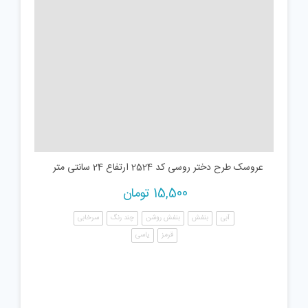
عروسک طرح دختر روسی کد 2524 ارتفاع 24 سانتی متر
15,500
تومان
آبی
بنفش
بنفش روشن
چند رنگ
سرخابی
قرمز
یاسی