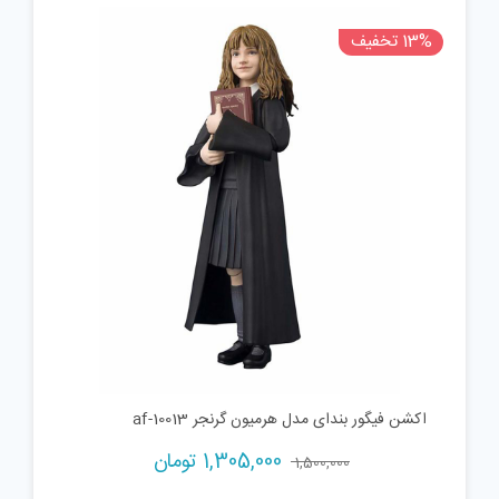
13% تخفیف
اکشن فیگور بندای مدل هرمیون گرنجر af-10013
Current
Original
1,305,000
تومان
1,500,000
price
price