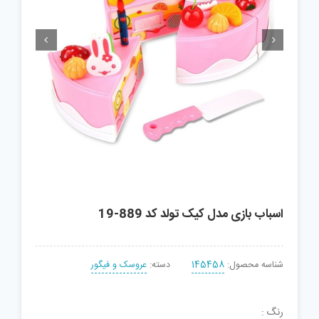


اسباب بازی مدل کیک تولد کد 889-19
شناسه محصول:
145458
دسته:
عروسک و فیگور
رنگ