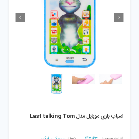


اسباب بازی موبایل مدل Last talking Tom
شناسه محصول:
145163
دسته:
عروسک و فیگور