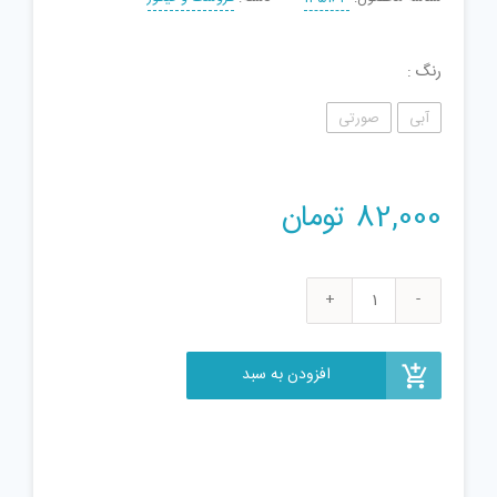
رنگ
آبی
صورتی
82,000
تومان
اسباب
بازی
موبایل
افزودن به سبد
مدل
Last
talking
Tom
عدد