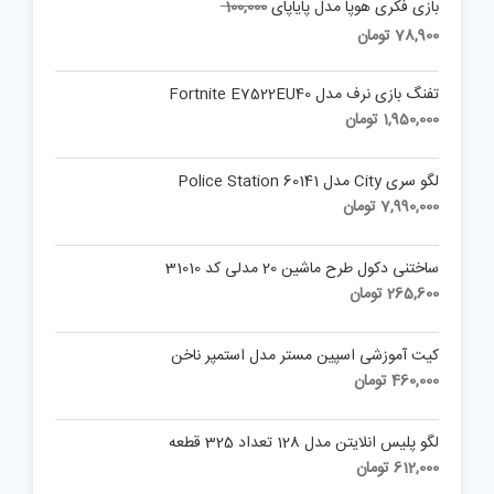
Original
بازی فکری هوپا مدل پایاپای
100,000
price
Current
78,900
تومان
was:
price
is:
100,000 تومان.
تفنگ بازی نرف مدل Fortnite E7522EU40
78,900 تومان.
1,950,000
تومان
لگو سری City مدل Police Station 60141
7,990,000
تومان
ساختنی دکول طرح ماشین 20 مدلی کد 31010
265,600
تومان
کیت آموزشی اسپین مستر مدل استمپر ناخن
460,000
تومان
لگو پلیس انلایتن مدل 128 تعداد 325 قطعه
612,000
تومان