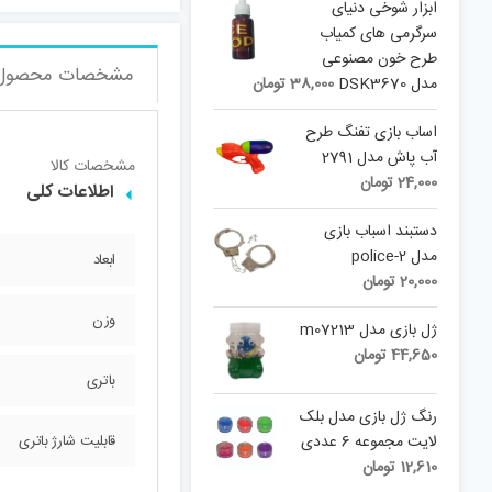
ابزار شوخی دنیای
سرگرمی های کمیاب
طرح خون مصنوعی
مشخصات محصول
مدل DSK3670
38,000
تومان
اساب بازی تفنگ طرح
آب پاش مدل 2791
مشخصات کالا
24,000
تومان
اطلاعات کلی
دستبند اسباب بازی
مدل police-2
ابعاد
20,000
تومان
وزن
ژل بازی مدل m07213
44,650
تومان
باتری
رنگ ژل بازی مدل بلک
لایت مجموعه 6 عددی
قابلیت شارژ باتری
12,610
تومان