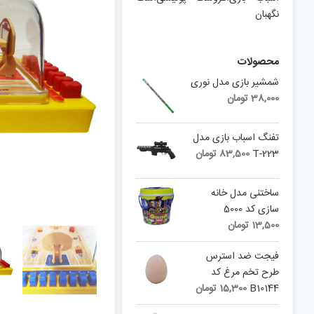
نگهبان
محصولات
شمشیر بازی مدل نوری
38,000
تومان
تفنگ اسباب بازی مدل
T-223
83,500
تومان
ساختنی مدل خانه
سازی کد 5000
13,500
تومان
فیجت ضد استرس
طرح تخم مرغ کد
B10144
15,300
تومان