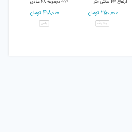
ارتفاع 43 سانتی متر
-229 مجموعه 48 عددی
250,000
تومان
418,000
تومان
چند رنگ
یاسی