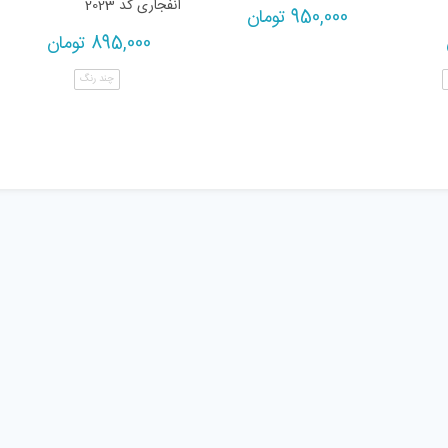
انفجاری کد 2023
950,000
تومان
895,000
تومان
چند رنگ