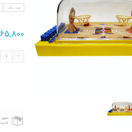
چند رنگ
65,800
اسبا
بازی
مینی
بسکت
مدل
کد
878
عدد