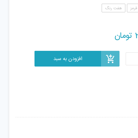
قرمز
هفت رنگ
افزودن به سبد
تومان
ر
ی
اری
beyb