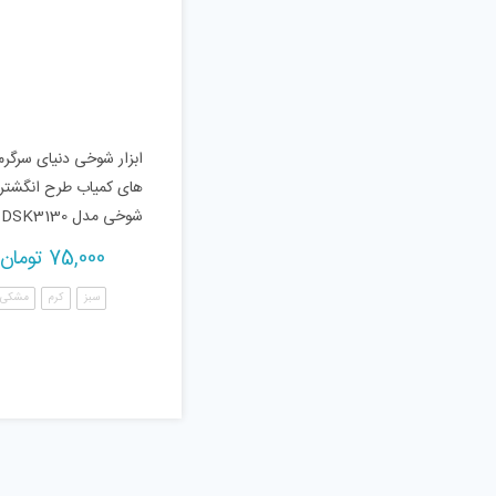
ابزار شوخی دنیای سرگر
های کمیاب طرح انگشتر
شوخی مدل DSK3130
75,000
تومان
سبز
کرم
مشکی