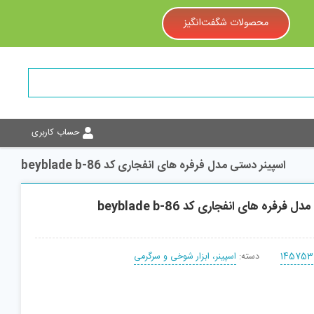
محصولات شگفت‌انگیز
حساب کاربری
اسپینر دستی مدل فرفره های انفجاری کد beyblade b-86
فرفره های انفجاری کد beyblade b-86
145753
دسته:
اسپینر، ابزار شوخی و سرگرمی