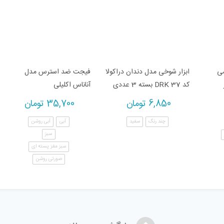
می
ابزار شوخی مدل دندان دراکولا
فیجت ضد استرس مدل
کد DRK 37 بسته 3 عددی
آناناس اکلیلی
6,850
تومان
35,700
تومان
چند رنگ
سفید
آبی
آبی روشن
سبز
سبز مغز پسته ای
صورتی روشن