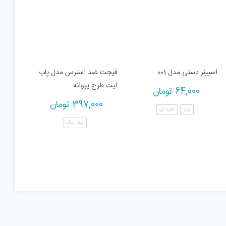
اسپینر دستی مدل 001
فیجت ضد استرس مدل پاپ
ایت طرح پروانه
64,000
تومان
397,000
تومان
برنز
نقره ای
چند رنگ