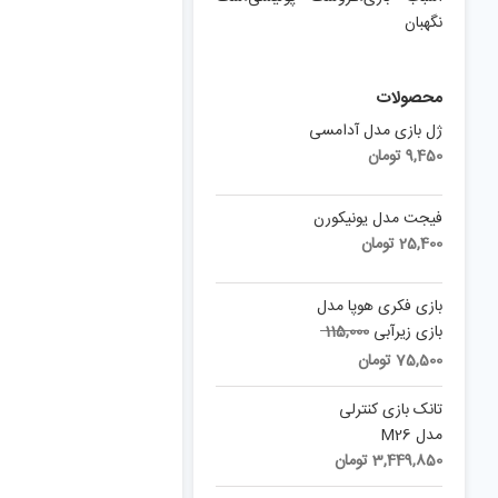
نگهبان
محصولات
ژل بازی مدل آدامسی
9,450
تومان
فیجت مدل یونیکورن
25,400
تومان
بازی فکری هوپا مدل
Original
بازی زیرآبی
115,000
price
Current
75,500
تومان
was:
price
is:
115,000 تومان.
تانک بازی کنترلی
75,500 تومان.
مدل M26
3,449,850
تومان