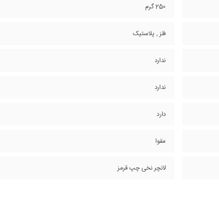
250 گرم
فلز , پلاستیک
ندارد
ندارد
دارد
مقوا
لانچر نخی چپ قرمز