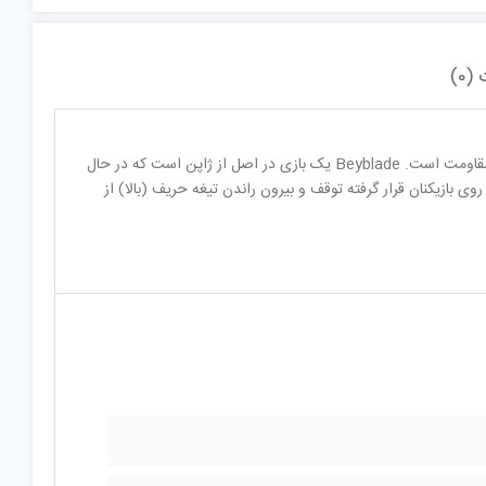
0)
بازی Beyblade Kreis Satan (Satan) سری b-86تیغه باورنکردنی فصل 3 است. ویژگی بارز این تیغه مقاومت است. Beyblade یک بازی در اصل از ژاپن است که در حال
زیکنان قرار گرفته توقف و بیرون راندن تیغه حریف (بالا) از