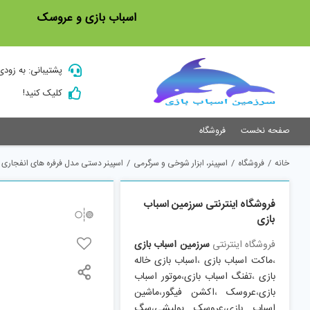
Ski
اسباب بازی و عروسک
t
conten
پشتیبانی: به زودی
کلیک کنید!
صفحه نخست
فروشگاه
خانه
/
فروشگاه
/
اسپینر، ابزار شوخی و سرگرمی
/
اسپینر دستی مدل فرفره های انفجاری کد lade b-86
فروشگاه اینترنتی سرزمین اسباب
بازی
فروشگاه اینترنتی
سرزمین اسباب بازی
،
ماکت اسباب بازی
،
اسباب بازی خاله
بازی
،
تفنگ اسباب بازی
،
موتور اسباب
بازی
،
عروسک
،
اکشن فیگور
،
ماشین
اسباب بازی
،
عروسک پولیشی
،
سگ