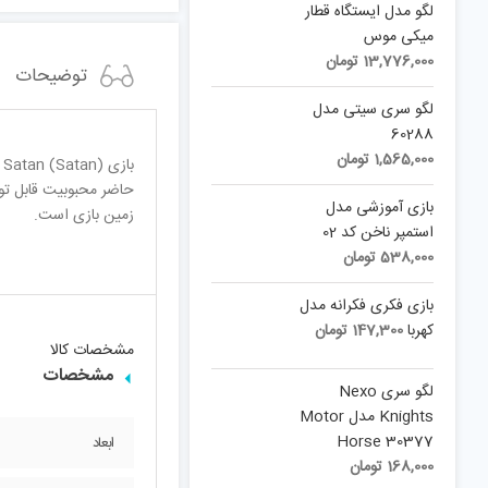
لگو مدل ایستگاه قطار
میکی موس
13,776,000
تومان
توضیحات
لگو سری سیتی مدل
60288
1,565,000
تومان
حاضر محبوبیت قابل تو
بازی آموزشی مدل
زمین بازی است.
استمپر ناخن کد 02
538,000
تومان
بازی فکری فکرانه مدل
کهربا
147,300
تومان
مشخصات کالا
مشخصات
لگو سری Nexo
Knights مدل Motor
Horse 30377
ابعاد
168,000
تومان