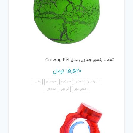
تخم دایناسور جادویی مدل Growing Pet
15,520
تومان
آبی نیلی
بنفش
سبز تیره
سرمه ای
سفید
طلایی براق
گل بهی
نقره ای