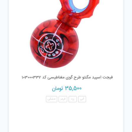
فیجت اسپید مگنتو طرح گوی مغناطیسی کد 103000332
35,500
تومان
آبی
زرد
قرمز
مشکی