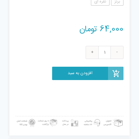
برنز
نقره ای
64,000
تومان
اسپینر
دستی
مدل
افزودن به سبد
001
عدد