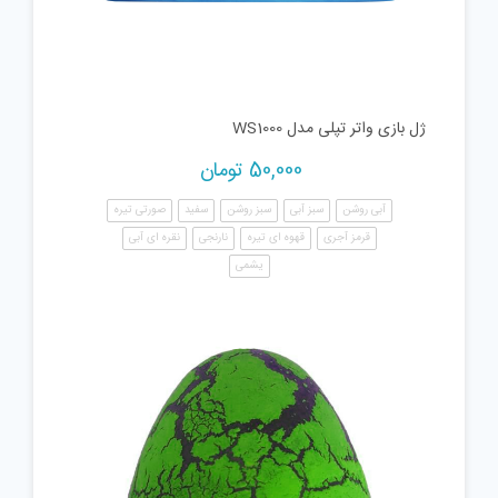
ژل بازی واتر تپلی مدل WS1000
50,000
تومان
آبی روشن
سبز آبی
سبز روشن
سفید
صورتی تیره
قرمز آجری
قهوه ای تیره
نارنجی
نقره ای آبی
یشمی