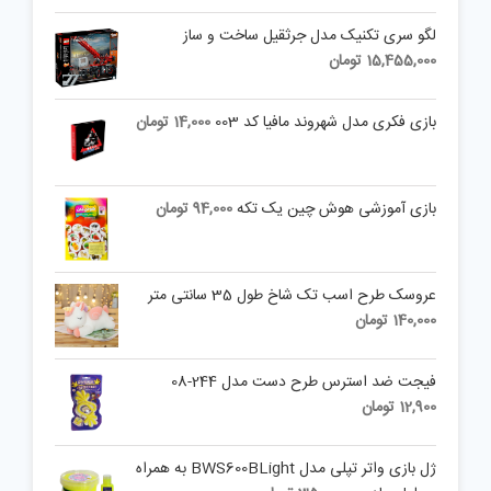
لگو سری تکنیک مدل جرثقیل ساخت و ساز
15,455,000
تومان
بازی فکری مدل شهروند مافیا کد 003
14,000
تومان
بازی آموزشی هوش چین یک تکه
94,000
تومان
عروسک طرح اسب تک شاخ طول 35 سانتی متر
140,000
تومان
فیجت ضد استرس طرح دست مدل 244-08
12,900
تومان
ژل بازی واتر تپلی مدل BWS600BLight به همراه