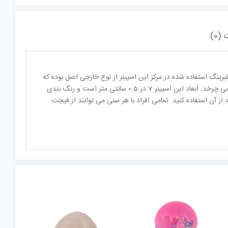
(0)
ا عملکرد حرفه ای است که بلبرینگ استفاده شده در مرکز این اسپینر از نوع خارجی اصل بوده که
بسیار روان می چرخد. وزن بدنه این اسپینر فقط 61 گرم می باشد و به راحتی بر روی انگشت یا روی میز می چرخد. ابعاد این اسپینر 7 در 0.5 سانتی متر است و رنگ بندی
ز آن استفاده کنید. تمامی افراد با هر سنی می توانند از فیجت