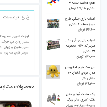
water gun بسته 3
عددی
47,910
تومان
توضیحات
اسباب بازی جنگی طرح
سرباز بسته 6 عددی
46,900
تومان
اسباب بازی جنگی مدل
سرباز کد 0160 مجموعه
بسیار متنوع و زیبایی 
21 عددی
اسپینر فلزی سه پره استفاده کنند
230,000
تومان
عروسک طرح اختاپوس
مدل مودی ارتفاع 20
سانتی متر
39,300
تومان
محصولات مشابه
پک ساخت گودی مدل
رنگ آمیزی سایز بزرگ
Current
Original
42,000
37,800
تومان