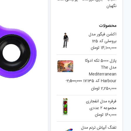
نگهبان
محصولات
اکشن فیگور مدل
بروسلی کد 125
14,100,000
تومان
پازل 5000 تکه ادوکا
مدل The
Mediterranean
Original
Harbour کد 17135
2,500,000
price
Current
2,250,000
تومان
was:
price
is:
2,500,000 تومان.
فرفره مدل انفجاری
2,250,000 تومان.
مجموعه ۲ عددی
160,000
تومان
تفنگ آبپاش ترنم مدل