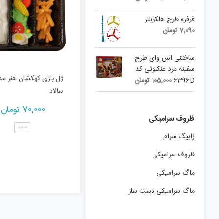
price
price
is:
was:
فرفره طرح هلکوپتر
42,000 تومان.
37,800 تومان.
7,090
تومان
ساختنی اس وای طرح
سفینه مرد عنکبوتی کد
ژل بازی کهکشان هنر مد
6396D
105,000
تومان
سالاد
70,000
تومان
ظروف سرامیکی
سفید
زابیگ سرام
ظروف سرامیکی
ماگ سرامیکی
ماگ سرامیکی دست ساز