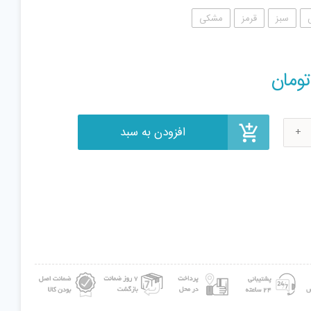
سبز
قرمز
مشکی
افزودن به سبد
ومان
ر
ی
200