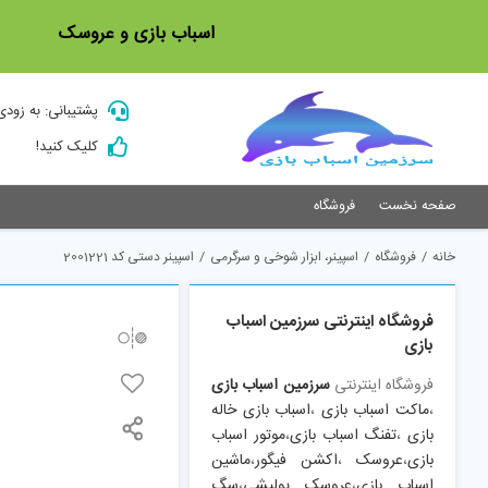
Ski
اسباب بازی و عروسک
t
conten
پشتیبانی: به زودی
کلیک کنید!
صفحه نخست
فروشگاه
خانه
/
فروشگاه
/
اسپینر، ابزار شوخی و سرگرمی
/
اسپینر دستی کد 2001221
فروشگاه اینترنتی سرزمین اسباب
بازی
فروشگاه اینترنتی
سرزمین اسباب بازی
،
ماکت اسباب بازی
،
اسباب بازی خاله
بازی
،
تفنگ اسباب بازی
،
موتور اسباب
بازی
،
عروسک
،
اکشن فیگور
،
ماشین
اسباب بازی
،
عروسک پولیشی
،
سگ