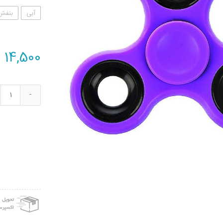
آبی
بنفش
14,500
ت
اسپین
دست
کد
1221
عدد