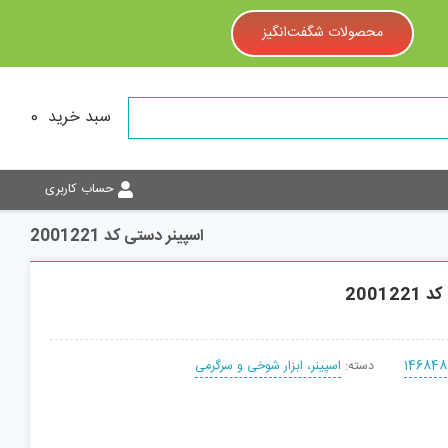
محصولات شگفت‌انگیز
سبد خرید
0
حساب کاربری
اسپینر دستی کد 2001221
20012
146848
دسته:
اسپینر، ابزار شوخی و سرگرمی