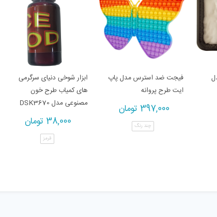
ل
فیجت ضد استرس مدل پاپ
ابزار شوخی دنیای سرگرمی
ایت طرح پروانه
های کمیاب طرح خون
مصنوعی مدل DSK3670
397,000
تومان
38,000
تومان
چند رنگ
قرمز