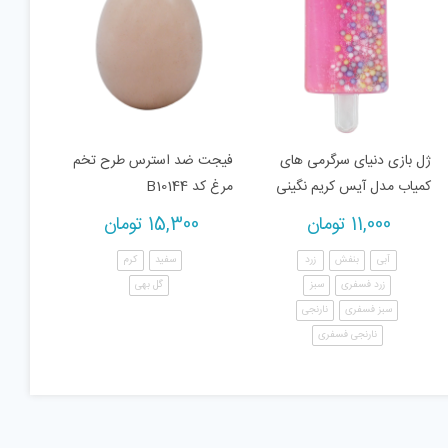
ژل بازی دنیای سرگرمی های
فیجت ضد استرس طرح تخم
کمیاب مدل آیس کریم نگینی
مرغ کد B10144
11,000
تومان
15,300
تومان
آبی
بنفش
زرد
سفید
کرم
زرد فسفری
سبز
گل بهی
سبز فسفری
نارنجی
نارنجی فسفری