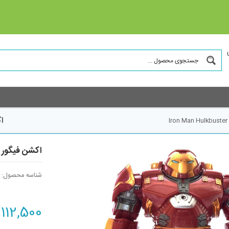
اکش
اکشن فیگور آناترا سری vengers
شناسه محصول:
112,500