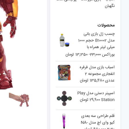
نگهبان
محصولات
چسب ژل بازی بانی
مدل B10002 حجم 1000
میلی لیتر همراه با
Current
Original
بوراکس
23,000
13,350
تومان
price
price
is:
was:
اسباب بازی مدل فرفره
23,000 تومان.
13,350 تومان.
انفجاری مجموعه 2
عددی
135,480
تومان
اسپینر دستی مدل Play
Station
29,900
تومان
قلم طراحی سه بعدی
کیو وای اچ مدل NA-