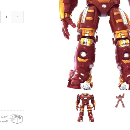
اکش
فیگو
آناترا
سری
ers
مدل
Iron
Man
ster
عدد