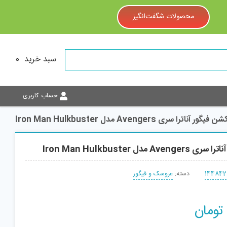
محصولات شگفت‌انگیز
سبد خرید
0
حساب کاربری
ن فیگور آناترا سری Avengers مدل Iron Man Hulkbuster
A مدل Iron Man Hulkbuster
144842
دسته:
عروسک و فیگور
تومان
افزودن به سبد