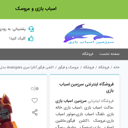
Ski
اسباب بازی و عروسک
t
conten
پشتیبانی: به زودی
کلیک کنید!
صفحه نخست
فروشگاه
خانه
/
فروشگاه
/
فروشگاه
/
عروسک و فیگور
/
اکشن فیگور آناترا سری Avengers مدل Iron Man Hulkbuster
فروشگاه اینترنتی سرزمین اسباب
بازی
فروشگاه اینترنتی
سرزمین اسباب بازی
،
ماکت اسباب بازی
،
اسباب بازی خاله
بازی
،
تفنگ اسباب بازی
،
موتور اسباب
بازی
،
عروسک
،
اکشن فیگور
،
ماشین
اسباب بازی
،
عروسک پولیشی
،
سگ