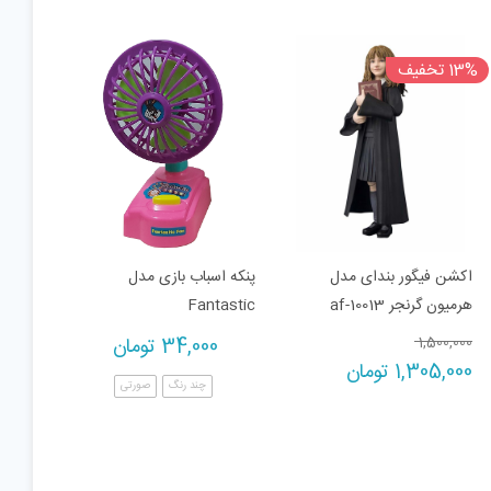
13% تخفیف
اکشن فیگور بندای مدل
پنکه اسباب بازی مدل
هرمیون گرنجر af-10013
Fantastic
Original
1,500,000
34,000
تومان
Current
price
1,305,000
تومان
چند رنگ
صورتی
price
was:
1,500,000 تومان.
is:
1,305,000 تومان.