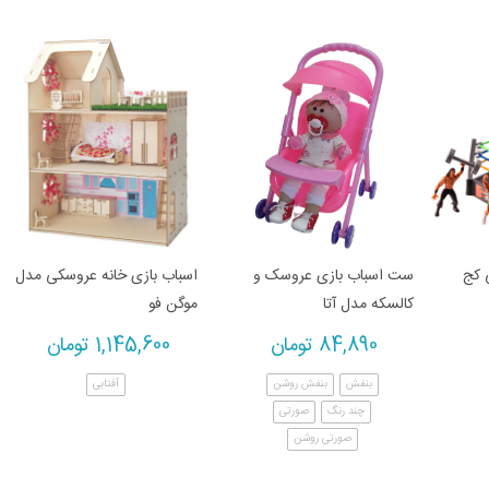
 کج
ست اسباب بازی عروسک و
اسباب بازی خانه عروسکی مدل
کالسکه مدل آتا
موگن فو
84,890
تومان
1,145,600
تومان
بنفش
بنفش روشن
آفتابی
چند رنگ
صورتی
صورتی روشن