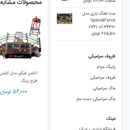
شکلات
46,000
تومان
محصولات مشابه
ست تفنگ بازی مدل
SpecialForce
34320 کد 2741
685,510
تومان
ظروف سرامیکی
زابیگ سرام
اکشن فیگور مدل کشتی
ظروف سرامیکی
طرح رینگ
ماگ سرامیکی
56,000
تومان
ماگ سرامیکی دست ساز
عینک
فروشگاه اینترنتی عینک