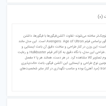
(0)
چک‌تر ساخته می‌شوند؛ تفاوت اکشن‌فیگورها با فیگورها، داشتن
اعضای متحرک است. »اکشن فیگورآناترا سری Avengers مدل Iron man Hulknuster « یک اکشن فیگور براساس فیلم Avengers: Age of Ultron است. این مدل مانند
فیگورها از پلاستیک ساخته شده و ارتفاع 11 سانتی‌متری دارد. وزن این اکشن فیگور 181 گرم است؛ این وزن در کنار طراحی و ساخت دقیق آن باعث ایستایی و
پایداری خوب Hulkbuster شده و نگرانی بابت میزان ایستایی آن روی میز یا هر سطح دیگری وجود ندارد.طراحی این مدل، با نگاه دقیق به کاراکتر فیلم Hulkbuster و رعایت
حداکثری جزئیات انجام شده؛ به‌طور مثال نقاب این مدل قابل بالا رفتن است و تصاویر آن را می‌توان در آلبوم تصاویر کالا مشاهده کرد. در هر دست، همانند هر پا 2 مفصل
ت چرخش 360 درجه‌ای دارد. تعداد مفاصل و همچنین نوع طراحی و ایستایی این اکشن‌ فیگور، باعث حالت‌پذیری
خوب آن شده است.این اکشن‌فیگور مناسب علاقه‌مندان سری فیلم‌های مارول، مخصوصا شخصیت Iron Man (مرد آهنی) بوده و مناسب نگهداری در کنار سایر شخصیت‌های