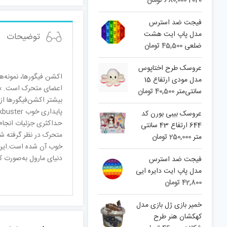
2020
680,000
تومان
فیجت ضد استرس
مدل پاپ ایت هشت
توضیحات
ضلعی
45,500
تومان
عروسک طرح اختاپوس
اکشن فیگورها، نمونه‌ه
مدل مودی ارتفاع 15
سانتی‌متر
40,500
تومان
عروسک بیبی بورن کد
644 ارتفاع 43 سانتی
متر
250,000
تومان
دنیای مارول به‌صورت 
فیجت ضد استرس
مدل پاپ ایت دایره ایی
42,800
تومان
خمیر بازی ژل بازی مدل
کهکشان هنر طرح