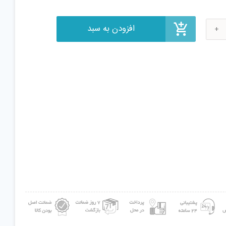
ن
ر
Aveng
Hulkbu