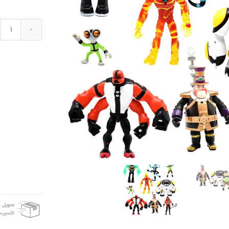
اکش
فیگو
آکو
مدل
شخص
های
بن
تن
بسته
9
عدد
عدد