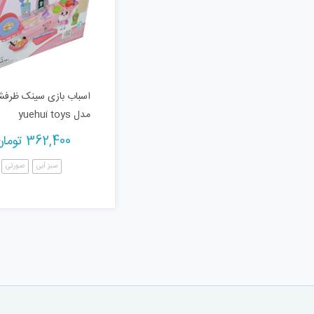
اسباب بازی سینک ظرفش
مدل yuehui toys
362,400
تومان
سبز آبی
صورتی