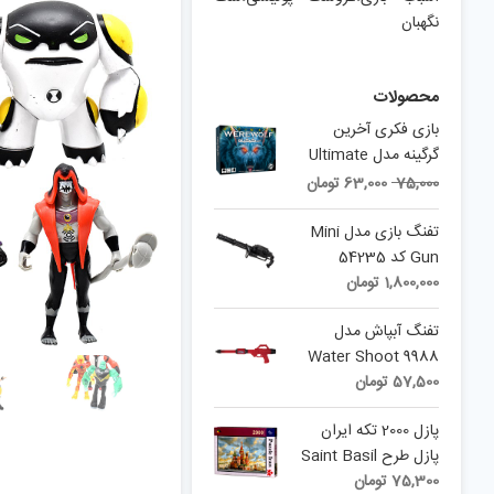
نگهبان
محصولات
بازی فکری آخرین
گرگینه مدل Ultimate
Current
Original
75,000
63,000
تومان
price
price
is:
was:
تفنگ بازی مدل Mini
75,000 تومان.
63,000 تومان.
Gun کد 54235
1,800,000
تومان
تفنگ آبپاش مدل
Water Shoot 9988
57,500
تومان
پازل 2000 تکه ایران
پازل طرح Saint Basil
75,300
تومان