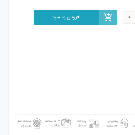
ن
ر
یت
ی