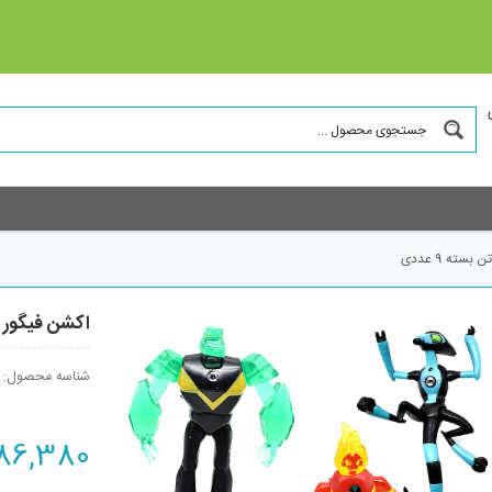
ه 9 عددی
اکشن فیگور آ
شناسه محصول:
86,380