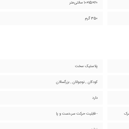
20×15×10 سانتی‌متر
350 گرم
پلاستیک سخت
کودکان , نوجوانان , بزرگسالان
دارد
رک
- قابلیت حرکت سر،دست و پا