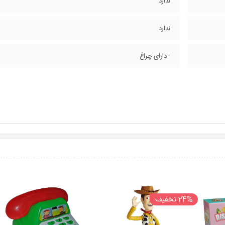
ندارد
ندارد
- دارای چراغ
24% تخفیف