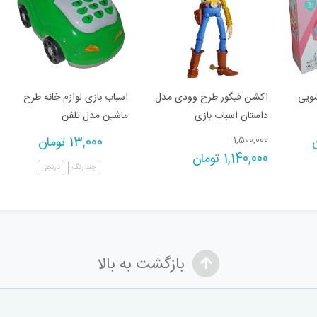
ویی
اکشن فیگور طرح وودی مدل
اسباب بازی لوازم خانه طرح
داستان اسباب بازی
ماشین مدل تلفن
Original
1,500,000
13,000
تومان
Current
price
1,140,000
تومان
چند رنگ
نارنجی
price
was:
1,500,000 تومان.
is:
1,140,000 تومان.
بازگشت به بالا