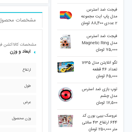
فیجت ضد استرس
مدل پاپ ایت مجموعه
مشخصات محصول
2 عددی
88,400
تومان
فیجت ضد استرس
مدل Magnetic Ring
مشخصات کالا
اکشن فیگ
75,000
تومان
ابعاد و وزن
لگو انلایتن مدل 1235
تعداد 46 قطعه
ارتفاع
65,000
تومان
طول
توپ بازی ضد استرس
مدل چشم
عرض
17,500
تومان
عروسک بیبی بورن کد
وزن محصول
644 ارتفاع 43 سانتی
متر
250,000
تومان