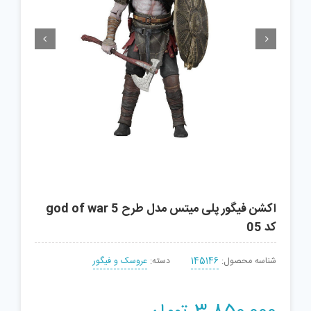


اکشن فیگور پلی میتس مدل طرح god of war 5
کد 05
شناسه محصول:
145146
دسته:
عروسک و فیگور