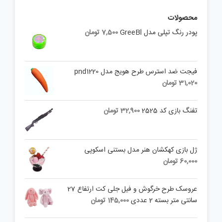
محصولات
پودر رنگ تپلی مدل GreeBl
7,500
تومان
فیجت ضد استرس طرح هویج مدل pnd1220
31,020
تومان
تفنگ بازی کد 2525
32,900
تومان
ژل بازی کهکشان هنر مدل بستنی اسکوپی
60,000
تومان
عروسک طرح خرگوش و فیل جلی کت ارتفاع 27
سانتی متر بسته 2 عددی
145,000
تومان