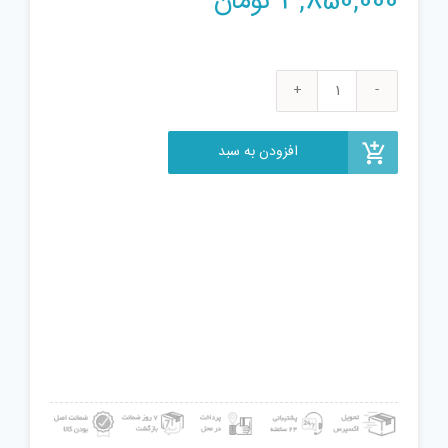
3,850,000
تومان
اکشن
فیگور
پلی
افزودن به سبد
میتس
مدل
طرح
god
of
war
5
کد
05
عدد