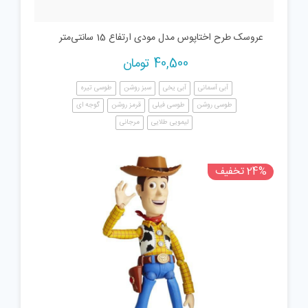
عروسک طرح اختاپوس مدل مودی ارتفاع 15 سانتی‌متر
40,500
تومان
آبی آسمانی
آبی یخی
سبز روشن
طوسی تیره
طوسی روشن
طوسی فیلی
قرمز روشن
گوجه ای
لیمویی طلایی
مرجانی
24% تخفیف