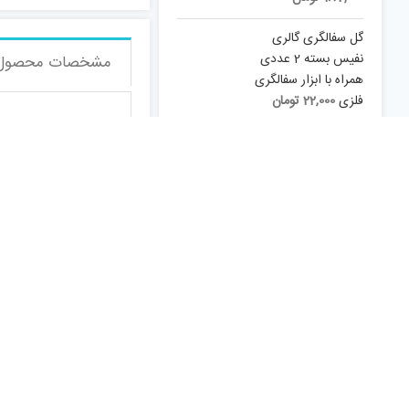
گل سفالگری گالری
نفیس بسته 2 عددی
مشخصات محصول
همراه با ابزار سفالگری
فلزی
22,000
تومان
مشخصات کالا
بادکنک آبی بانیبو مد
اسباب بازی مدل فرفره
مشخصات کلی
های انفجاری کد T800
350,000
تومان
نوع کارکرد
ژل بازی تپلی مدل
PS200Met
20,000
تومان
سایر توضیحات
لگو اسباب بازی کد
Na01012
19,900
تومان
اقلام همراه
آکواریوم اسباب بازی
مدل ماهی شناگر جینو