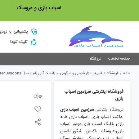
Ski
اسباب بازی و عروسک
t
conten
پشتیبانی: به زودی
کلیک کنید!
صفحه نخست
فروشگاه
خانه
/
فروشگاه
/
اسپینر، ابزار شوخی و سرگرمی
/
بادکنک آبی بانیبو مدل Water Balloons مجموعه 500عددی
فروشگاه اینترنتی سرزمین اسباب
بازی
فروشگاه اینترنتی
سرزمین اسباب بازی
،
ماکت اسباب بازی
،
اسباب بازی خاله
بازی
،
تفنگ اسباب بازی
،
موتور اسباب
بازی
،
عروسک
،
اکشن فیگور
،
ماشین
اسباب بازی
،
عروسک پولیشی
،
سگ