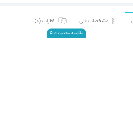
مشخصات فنی
نظرات (0)
مقایسه محصولات
ل Water Balloons مجموعه 500عددی
مکانیکی
شما با استفاده از لوله های بادکنک آبی، میتوانید مجددا این بادکنک ها
جهت استفادخ از این بادکنک ها ابتدا لازم است مجموعه 111عددی بادکنک آبی خریداری شود.
بسته 100 عددی کش چهل گیس