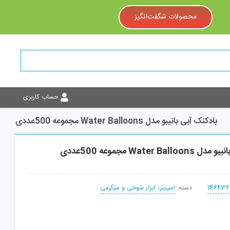
محصولات شگفت‌انگیز
حساب کاربری
بادکنک آبی بانیبو مدل Water Balloons مجموعه 500عددی
Water Ba مجموعه 500عددی
146436
دسته:
اسپینر، ابزار شوخی و سرگرمی