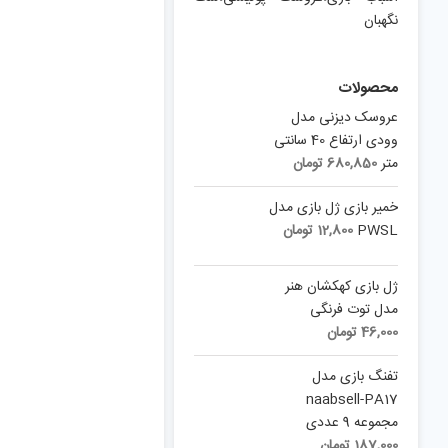
نگهبان
محصولات
عروسک دیزنی مدل
وودی ارتفاع 40 سانتی
متر
680,850
تومان
خمیر بازی ژل بازی مدل
PWSL
12,800
تومان
ژل بازی کهکشان هنر
مدل توت فرنگی
46,000
تومان
تفنگ بازی مدل
naabsell-PA17
مجموعه 9 عددی
187,000
تومان