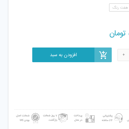
هفت رنگ
افزودن به سبد
تومان
نک
Wa
Ball
عه
50عددی