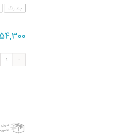
چند رنگ
54,300
بادک
آبی
بانیبو
مدل
ter
oons
مجمو
0
عدد