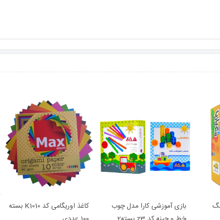
نگ
بازی آموزشی کارا مدل چوب
کاغذ اوریگامی کد K1010 بسته
خط و چینه کد z3 بسته2
100 عددی