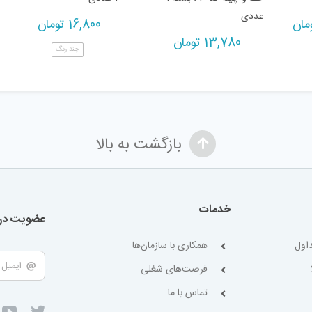
عددی
Current
مان
16,800
تومان
price
13,780
تومان
چند رنگ
is:
48,480 تومان.
بازگشت به بالا
خدمات
عضویت در 
اول
همکاری با سازمان‌ها
فرصت‌های شغلی
تماس با ما