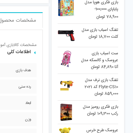
بازی فکری هوپا مدل
Original
پایاپای
100,000
Current
price
78,900
تومان
مشخصات محصول
was:
price
is:
100,000 تومان.
تفنگ اسباب بازی مدل
78,900 تومان.
کلت
18,700
تومان
مشخصات کالا
بازی آمو
اطلاعات کلی
ست اسباب بازی
عروسک و کالسکه مدل
آتا
84,890
تومان
هدف بازی
تفنگ بازی نرف مدل
Flyte-CS10 کد 2021
رده سنی
859,000
تومان
ابعاد
بازی فکری رومیز مدل
رکب
109,300
تومان
وزن
عروسک طرح خرس