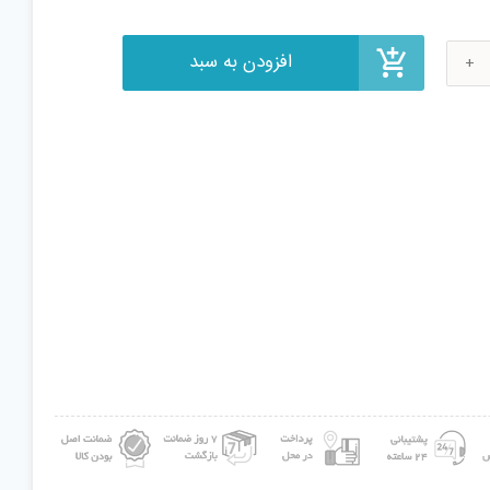
شی
زه
ل