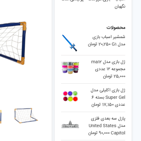
نگهبان
محصولات
شمشیر اسباب بازی
مدل G1
20,250
تومان
ژل بازی مدل ma12
مجموعه ۱۲ عددی
25,000
تومان
ژل بازی اکلیلی مدل
Super Gel بسته 6
عددی
17,150
تومان
پازل سه بعدی فلزی
مدل United States
Capitol
90,000
تومان