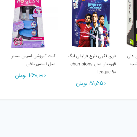
 های
بازی فکری طرح فوتبالی لیگ
کیت آموزشی اسپین مستر
شب
قهرمانان مدل champions
مدل استمپر ناخن
league 90
460,000
تومان
51,550
تومان