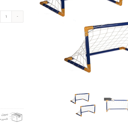
بازی
آموز
دروا
فوتبا
نشاط
مدل
001
عدد