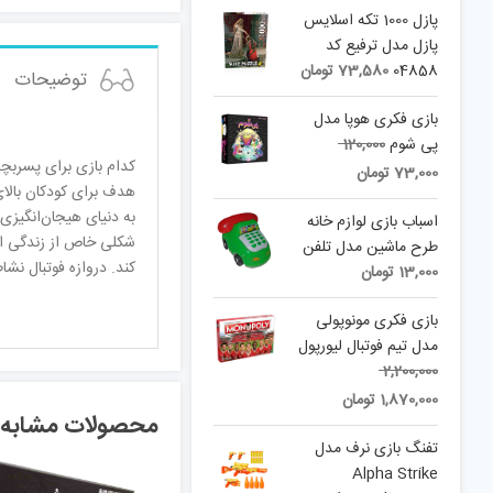
پازل 1000 تکه اسلايس
پازل مدل ترفیع کد
04858
73,580
تومان
توضیحات
بازی فکری هوپا مدل
Original
پی شوم
120,000
کدام بازی برای پسربچه‌
price
Current
73,000
تومان
هدف برای کودکان بالای
was:
price
به دنیای هیجان‌انگیزی
is:
120,000 تومان.
اسباب بازی لوازم خانه
شکلی خاص از زندگی اج
73,000 تومان.
طرح ماشین مدل تلفن
کند. دروازه فوتبال نش
13,000
تومان
بازی فکری مونوپولی
مدل تیم فوتبال لیورپول
Original
2,200,000
Current
price
1,870,000
تومان
محصولات مشابه
price
was:
is:
2,200,000 تومان.
تفنگ بازی نرف مدل
1,870,000 تومان.
Alpha Strike