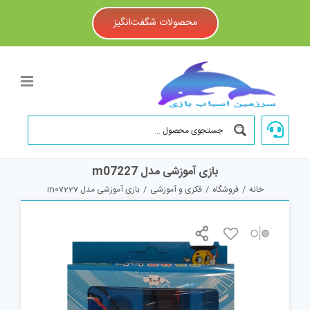
Ski
t
محصولات شگفت‌انگیز
conten
بازی آموزشی مدل m07227
خانه
/
فروشگاه
/
فکری و آموزشی
/
بازی آموزشی مدل m07227