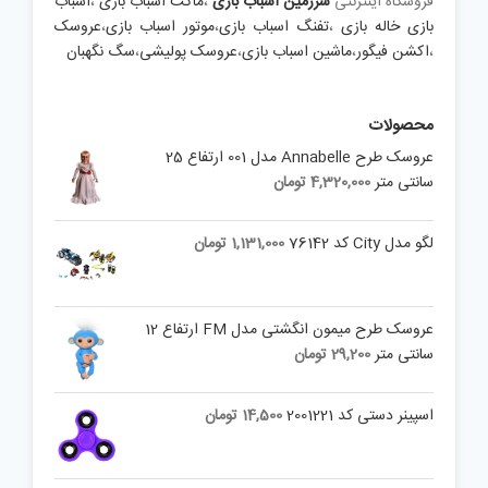
فروشگاه اینترنتی
سرزمین اسباب بازی
،
ماکت اسباب بازی
،
اسباب
بازی خاله بازی
،
تفنگ اسباب بازی
،
موتور اسباب بازی
،
عروسک
،
اکشن فیگور
،
ماشین اسباب بازی
،
عروسک پولیشی
،
سگ نگهبان
محصولات
عروسک طرح Annabelle مدل 001 ارتفاع 25
سانتی متر
4,320,000
تومان
لگو مدل City کد 76142
1,131,000
تومان
عروسک طرح میمون انگشتی مدل FM ارتفاع 12
سانتی متر
29,200
تومان
اسپینر دستی کد 2001221
14,500
تومان