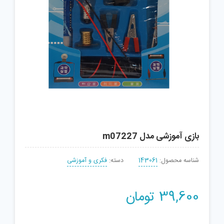
بازی آموزشی مدل m07227
شناسه محصول:
143061
دسته:
فکری و آموزشی
39,600
تومان