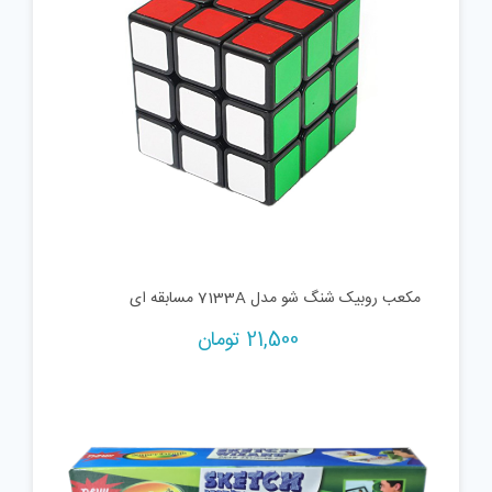
مکعب روبیک شنگ شو مدل 7133A مسابقه ای
21,500
تومان