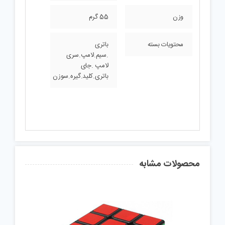
وزن
55 گرم
محتویات بسته
باتری
.سیم.لامپ.سری
لامپ .جای
باتری.کلید.گیره.سوزن
محصولات مشابه