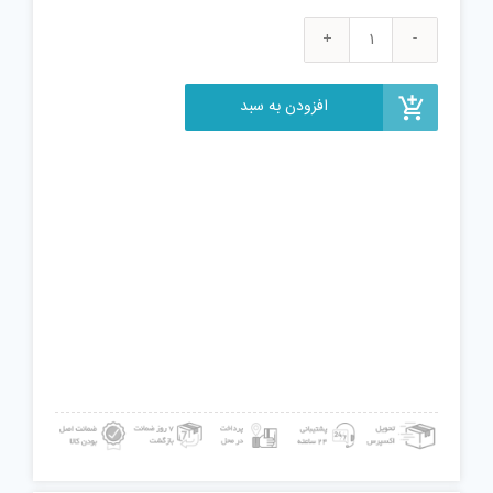
بازی
آموزشی
مدل
افزودن به سبد
m07227
عدد