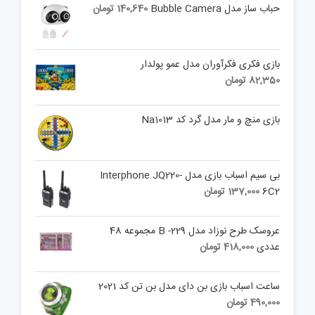
حباب ساز مدل Bubble Camera
140,640
تومان
بازی فکری فکرآوران مدل عمو پولدار
82,350
تومان
بازی منچ و مار مدل گرد کد Na1013
بی سیم اسباب بازی مدل Interphone JQ220-
6C2
137,000
تومان
عروسک طرح نوزاد مدل B -229 مجموعه 48
عددی
418,000
تومان
ساعت اسباب بازی بن دای مدل بن تن کد 2021
490,000
تومان