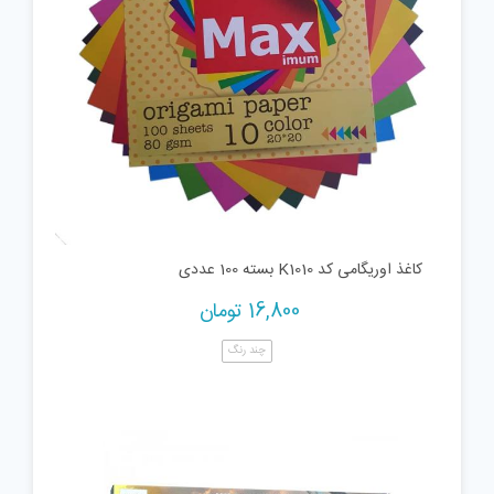
کاغذ اوریگامی کد K1010 بسته 100 عددی
16,800
تومان
چند رنگ