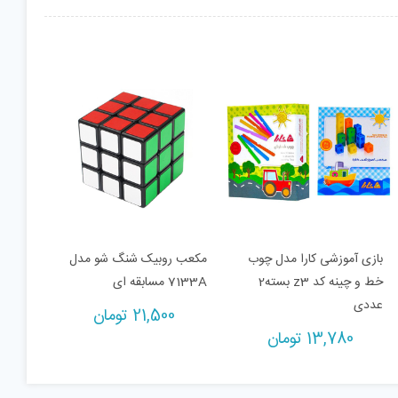
بازی آموزشی کارا مدل چوب
مکعب روبیک شنگ شو مدل
خط و چینه کد z3 بسته2
7133A مسابقه ای
عددی
Cur
21,500
تومان
p
13,780
تومان
ومان.