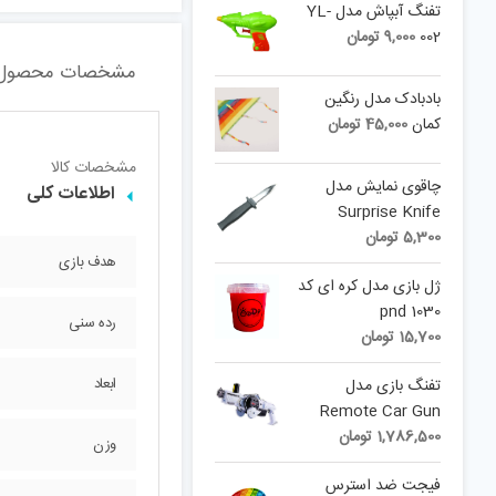
is:
30,000 تومان.
تفنگ آبپاش مدل YL-
19,900 تومان.
002
9,000
تومان
مشخصات محصول
بادبادک مدل رنگین
کمان
45,000
تومان
مشخصات کالا
چاقوی نمایش مدل
اطلاعات کلی
Surprise Knife
5,300
تومان
هدف بازی
ژل بازی مدل کره ای کد
pnd 1030
رده سنی
15,700
تومان
ابعاد
تفنگ بازی مدل
Remote Car Gun
1,786,500
تومان
وزن
فیجت ضد استرس