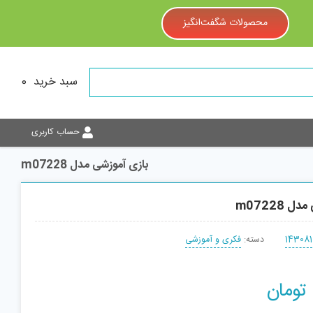
محصولات شگفت‌انگیز
سبد خرید
0
حساب کاربری
بازی آموزشی مدل m07228
 m07228
143081
دسته:
فکری و آموزشی
تومان
افزودن به سبد