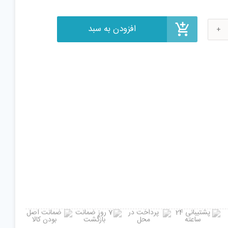
شی
m07