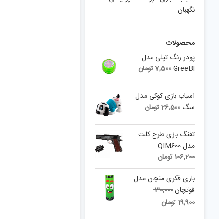
نگهبان
محصولات
پودر رنگ تپلی مدل
GreeBl
7,500
تومان
اسباب بازی کوکی مدل
سگ
26,500
تومان
تفنگ بازی طرح کلت
مدل QIM600
106,200
تومان
بازی فکری منچان مدل
Original
فوتچان
30,000
price
Current
19,900
تومان
was:
price