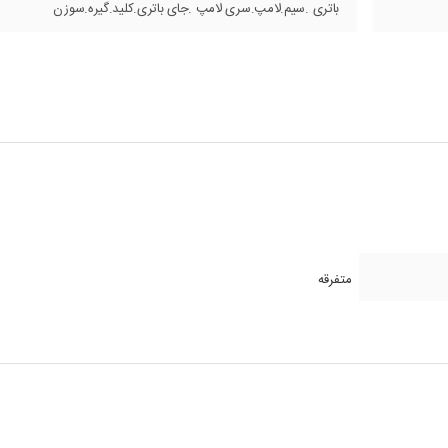
باتری .سیم.لامپ.سری لامپ .جای باتری.کلید.گیره.سوزن
متفرقه