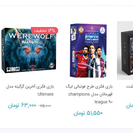
16% تخفیف
پشت
بازی فکری طرح فوتبالی لیگ
بازی فکری آخرین گرگینه مدل
قهرمانان مدل champions
Ultimate
league 90
rent
Original
Current
مان
63,000
تومان
75,000
rice
price
price
51,550
تومان
is:
was:
is:
96,000 تومان.
75,000 تومان.
63,000 ت