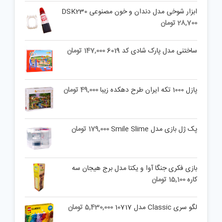
ابزار شوخی مدل دندان و خون مصنوعی DSK230
28,700
تومان
ساختنی مدل پارک شادی کد 6019
147,000
تومان
پازل 1000 تکه ایران طرح دهکده زیبا
49,000
تومان
پک ژل بازی مدل Smile Slime
179,000
تومان
بازی فکری جنگا آوا و یکتا مدل برج هیجان سه
کاره
15,100
تومان
لگو سری Classic مدل 10717
5,430,000
تومان