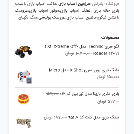
فروشگاه اینترنتی
سرزمین اسباب بازی
،
ماکت اسباب بازی
،
اسباب
بازی خاله بازی
،
تفنگ اسباب بازی
،
موتور اسباب بازی
،
عروسک
،
اکشن فیگور
،
ماشین اسباب بازی
،
عروسک پولیشی
،
سگ نگهبان
محصولات
لگو سری Technic مدل 4X4 X-treme Off-
Roader 42099
10,700,000
تومان
تفنگ بازی زورو سری X-Shot مدل Micro
150,000
تومان
Original
بازی فکری بازیتا مدل تیز بین کد 012
57,000
price
Current
51,300
تومان
was:
price
is:
57,000 تومان.
تفنگ بازی مدل کلت کد 954A
187,000
تومان
51,300 تومان.