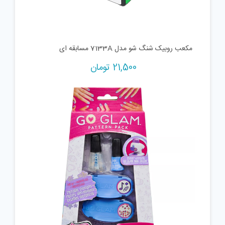
مکعب روبیک شنگ شو مدل 7133A مسابقه ای
21,500
تومان