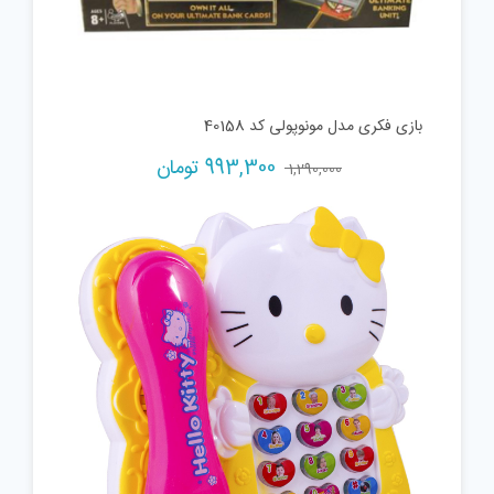
بازی فکری مدل مونوپولی کد 40158
Current
Original
993,300
تومان
1,290,000
price
price
is:
was:
1,290,000 تومان.
993,300 تومان.