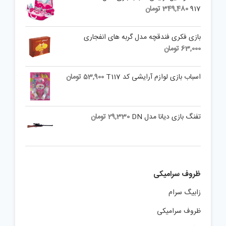
917
349,480
تومان
بازی فکری فندقچه مدل گربه های انفجاری
63,000
تومان
اسباب بازی لوازم آرایشی کد T117
53,900
تومان
تفنگ بازی دیانا مدل DN
29,330
تومان
ظروف سرامیکی
زابیگ سرام
ظروف سرامیکی