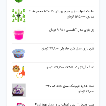
ساعت اسباب بازی طرح بن تن کد 1020 مجموعه 11
عددی
135,000
تومان
ژل بازی مدل آدامسی
9,450
تومان
شن بازی مدل شن جادوئی
44,900
تومان
تفنگ آبپاش کد K25B
199,700
تومان
ست هدیه عروسک مدل جغد کد 340
69,000
تومان
ست وسایل آرایش اسباب بازی مدل Fashion