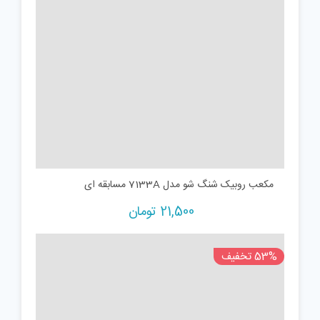
مکعب روبیک شنگ شو مدل 7133A مسابقه ای
21,500
تومان
53% تخفیف