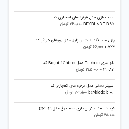
اسباب بازی مدل فرفره های انفجاری کد
BEYBLADE B-97
260,000
تومان
پازل 1000 تکه اسلايس پازل مدل روزهای خوش کد
01524
66,000
تومان
لگو سری Technic مدل Bugatti Chiron کد
42083
19,500,000
تومان
اسپینر دستی مدل فرفره های انفجاری کد
beyblade b-86
202,500
تومان
فیجت ضد استرس طرح تخم مرغ مدل sh-2021
25,000
تومان