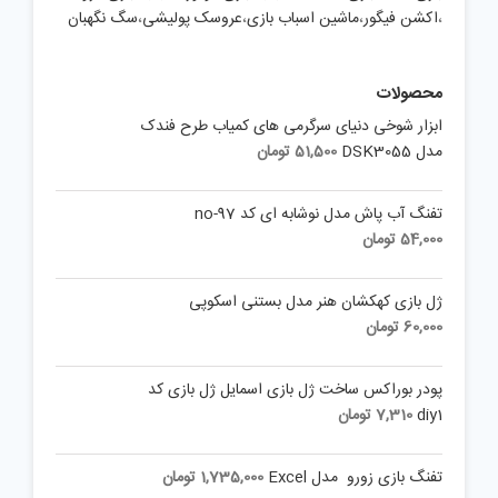
،
اکشن فیگور
،
ماشین اسباب بازی
،
عروسک پولیشی
،
سگ نگهبان
محصولات
ابزار شوخی دنیای سرگرمی های کمیاب طرح فندک
مدل DSK3055
51,500
تومان
تفنگ آب پاش مدل نوشابه ای کد no-97
54,000
تومان
ژل بازی کهکشان هنر مدل بستنی اسکوپی
60,000
تومان
پودر بوراکس ساخت ژل بازی اسمایل ژل بازی کد
diy1
7,310
تومان
تفنگ بازی زورو مدل Excel
1,735,000
تومان