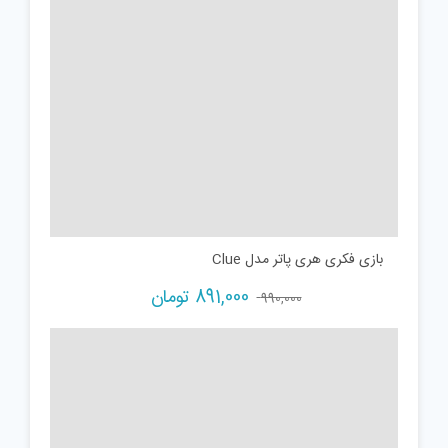
بازی فکری هری پاتر مدل Clue
Current
Original
891,000
تومان
990,000
price
price
is:
was:
990,000 تومان.
891,000 تومان.