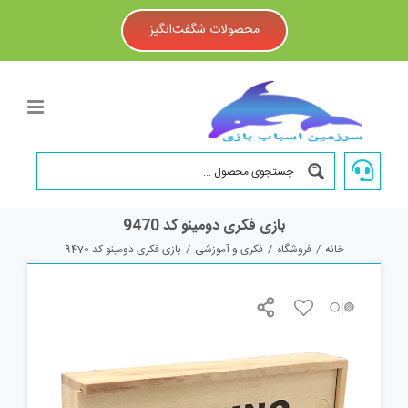
Ski
t
محصولات شگفت‌انگیز
conten
بازی فکری دومینو کد 9470
خانه
/
فروشگاه
/
فکری و آموزشی
/
بازی فکری دومینو کد 9470