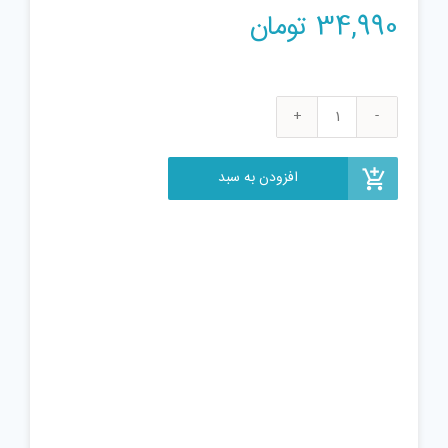
34,990
تومان
بازی
فکری
دومینو
افزودن به سبد
کد
9470
عدد