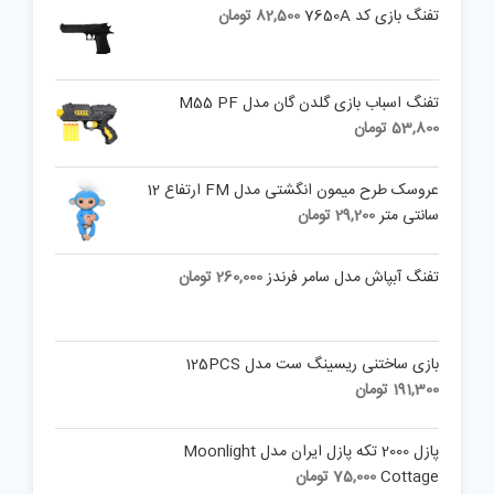
تفنگ بازی کد 7650A
82,500
تومان
تفنگ اسباب بازی گلدن گان مدل M55 PF
53,800
تومان
عروسک طرح میمون انگشتی مدل FM ارتفاع 12
سانتی متر
29,200
تومان
تفنگ آبپاش مدل سامر فرندز
260,000
تومان
بازی ساختنی ریسینگ ست مدل 125PCS
191,300
تومان
پازل 2000 تکه پازل ایران مدل Moonlight
Cottage
75,000
تومان