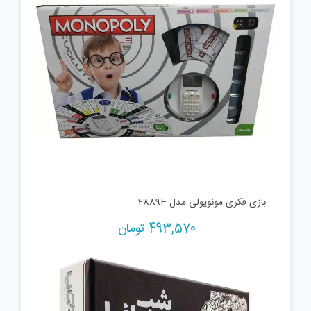
بازی فکری مونوپولی مدل 2889E
493,570
تومان