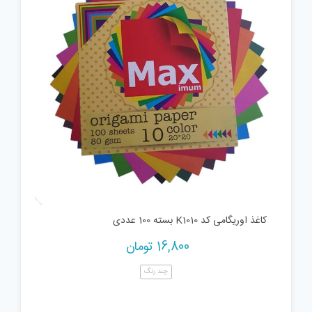
کاغذ اوریگامی کد K1010 بسته 100 عددی
16,800
تومان
چند رنگ