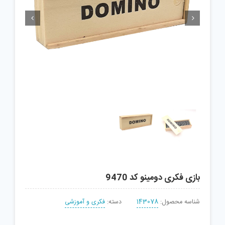


بازی فکری دومینو کد 9470
شناسه محصول:
143078
دسته:
فکری و آموزشی