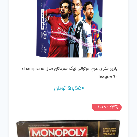
بازی فکری طرح فوتبالی لیگ قهرمانان مدل champions
league 90
51,550
تومان
23% تخفیف