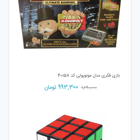
بازی فکری مدل مونوپولی کد 40158
Current
Original
993,300
تومان
1,290,000
price
price
is:
was:
1,290,000 تومان.
993,300 تومان.