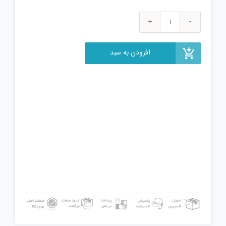
بازی
فکری
دومینو
افزودن به سبد
500
قطعه
عدد