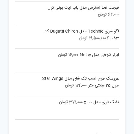
فیجت ضد استرس مدل پاپ ایت یونی کرن
64,000
تومان
لگو سری Technic مدل Bugatti Chiron کد
42083
19,500,000
تومان
ابزار شوخی مدل Noisy
16,000
تومان
عروسک طرح اسب تک شاخ مدل Star Wings
طول 25 سانتی متر
124,000
تومان
تفنگ بازی مدل 5200
371,000
تومان
ظروف سرامیکی