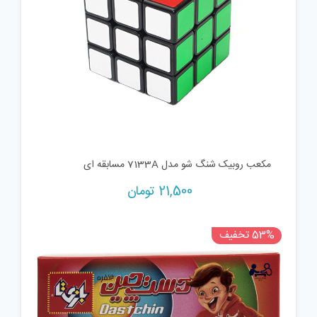
مکعب روبیک شنگ شو مدل 7133A مسابقه ای
21,500
تومان
53% تخفیف