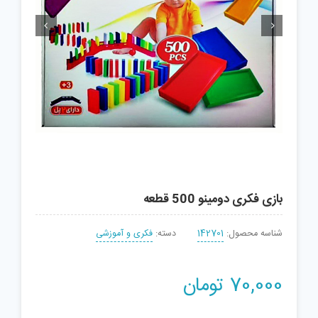


بازی فکری دومینو 500 قطعه
شناسه محصول:
142701
دسته:
فکری و آموزشی
70,000
تومان