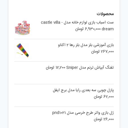
محصولات
ست اسباب بازی لوازم خانه مدل castle villa -
dream
6,930,000
تومان
بازی آموزشی بلز مدل بلز رها 2 اکتاو
267,000
تومان
تفنگ آبپاش ترنم مدل Sniper
12,200
تومان
پازل چوبی سه بعدی رایا مدل برج ایفل
62,000
تومان
ژل بازی واتر طرح خرسی مدل pnd1021
26,000
تومان