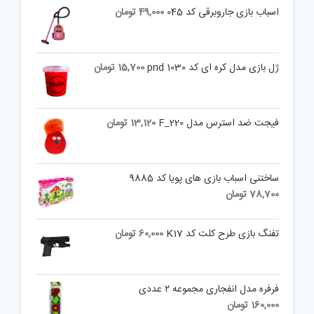
اسباب بازی جاروبرقی کد 045
49,000
تومان
ژل بازی مدل کره ای کد pnd 1030
15,700
تومان
فیجت ضد استرس مدل F_220
13,120
تومان
ساختنی اسباب بازی های پویا کد 9885
78,700
تومان
تفنگ بازی طرح کلت کد K17
60,000
تومان
فرفره مدل انفجاری مجموعه ۲ عددی
160,000
تومان