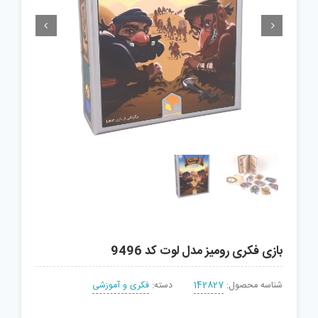


بازی فکری رومیز مدل لوت کد 9496
شناسه محصول:
142827
دسته:
فکری و آموزشی