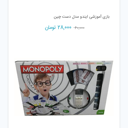
بازی آموزشی ایندو مدل دست چین
Current
Original
28,000
تومان
60,000
price
price
is:
was:
60,000 تومان.
28,000 تومان.