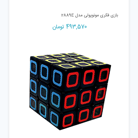
بازی فکری مونوپولی مدل 2889E
493,570
تومان