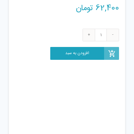
62,400
تومان
بازی
فکری
رومیز
افزودن به سبد
مدل
لوت
کد
9496
عدد