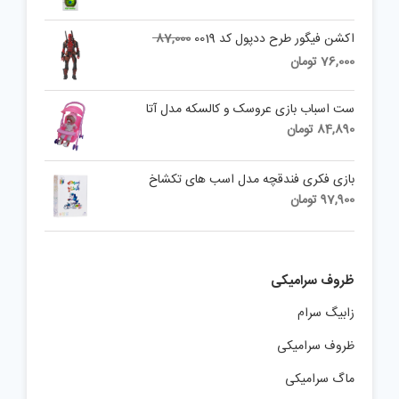
Original
اکشن فیگور طرح ددپول کد 0019
87,000
price
Current
76,000
تومان
was:
price
is:
87,000 تومان.
ست اسباب بازی عروسک و کالسکه مدل آتا
76,000 تومان.
84,890
تومان
بازی فکری فندقچه مدل اسب های تکشاخ
97,900
تومان
ظروف سرامیکی
زابیگ سرام
ظروف سرامیکی
ماگ سرامیکی