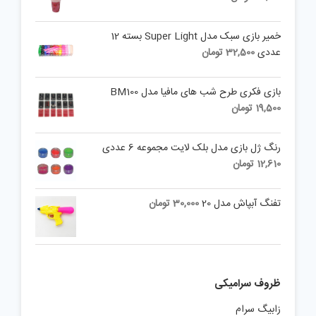
خمیر بازی سبک مدل Super Light بسته 12
عددی
32,500
تومان
بازی فکری طرح شب های مافیا مدل BM100
19,500
تومان
رنگ ژل بازی مدل بلک لایت مجموعه 6 عددی
12,610
تومان
تفنگ آبپاش مدل 20
30,000
تومان
ظروف سرامیکی
زابیگ سرام