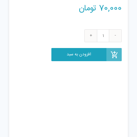
70,000
تومان
بازی
فکری
سوزنی
افزودن به سبد
گل
مدل
ترنم
عدد