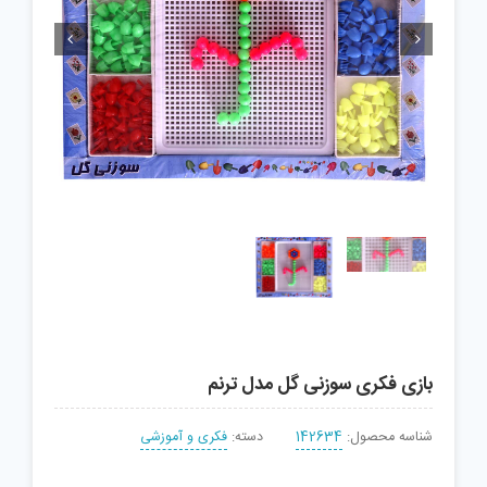


بازی فکری سوزنی گل مدل ترنم
شناسه محصول:
142634
دسته:
فکری و آموزشی