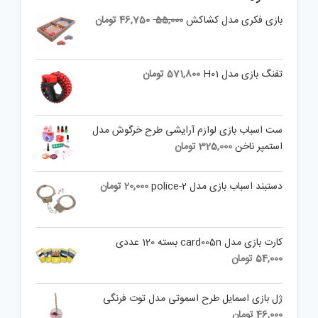
Current
Original
بازی فکری مدل کشاکش
55,000
46,750
تومان
price
price
is:
was:
55,000 تومان.
46,750 تومان.
تفنگ بازی مدل H01
571,800
تومان
ست اسباب بازی لوازم آرایشی طرح خرگوش مدل
استمپر ناخن
325,000
تومان
دستبند اسباب بازی مدل police-2
20,000
تومان
کارت بازی مدل card005n بسته 120 عددی
54,000
تومان
ژل بازی اسمایل طرح اسموتی مدل توت فرنگی
46,000
تومان