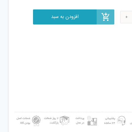
لی
نان
champi
le