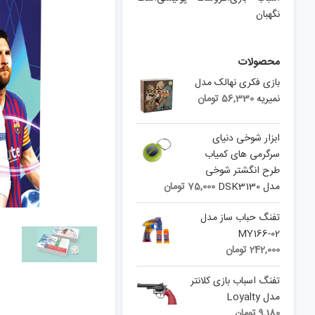
نگهبان
محصولات
بازی فکری نهالک مدل
نمیریه
56,330
تومان
ابزار شوخی دنیای
سرگرمی های کمیاب
طرح انگشتر شوخی
مدل DSK3130
75,000
تومان
تفنگ حباب ساز مدل
MY166-02
242,000
تومان
تفنگ اسباب بازی کلانتر
مدل Loyalty
9,180
تومان