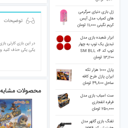
ژل بازی دنیای سرگرمی
های کمیاب مدل آیس
توضیحات
کریم نگینی
11,000
تومان
ابزار شعبده بازی مدل
در این بازی کارتی بازی
تبدیل یک توپ به چهار
یکی یکی حذف کنید و ق
توپ کد SM BLL 04
13,200
تومان
پازل 1000 هزار تکه
ایران پازل طرح کافه
ساحل
49,800
تومان
محصولات مشابه
ست اسباب بازی مدل
فرفره انفجاری
250,000
تومان
تفنگ بازی گانهر مدل