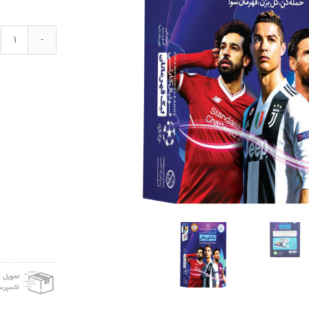
بازی
فکری
طرح
فوتبا
لیگ
قهرما
مدل
ons
ague
90
عدد