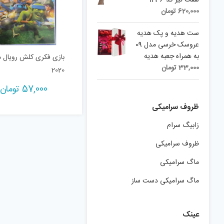
هفت تیر کد 1236
620,000
تومان
ست هديه و پک هدیه
عروسک خرسی مدل 09
به همراه جعبه هدیه
بازی فکری کلش رویال 
33,000
تومان
2020
57,000
تومان
ظروف سرامیکی
زابیگ سرام
ظروف سرامیکی
ماگ سرامیکی
ماگ سرامیکی دست ساز
عینک