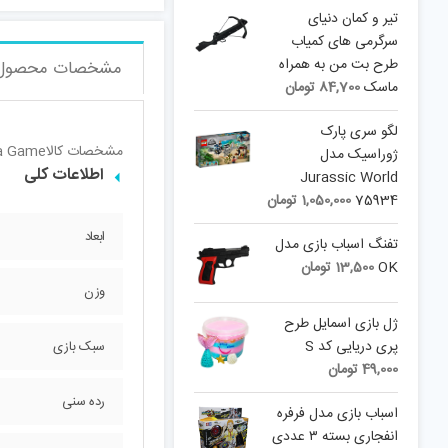
تیر و کمان دنیای
سرگرمی های کمیاب
طرح بت من به همراه
مشخصات محصول
ماسک
84,700
تومان
لگو سری پارک
مشخصات کالا
ua Game
ژوراسیک مدل
اطلاعات کلی
Jurassic World
75934
1,050,000
تومان
ابعاد
تفنگ اسباب بازی مدل
OK
13,500
تومان
وزن
ژل بازی اسمایل طرح
پری دریایی کد S
سبک بازی
49,000
تومان
رده سنی
اسباب بازی مدل فرفره
انفجاری بسته ۳ عددی