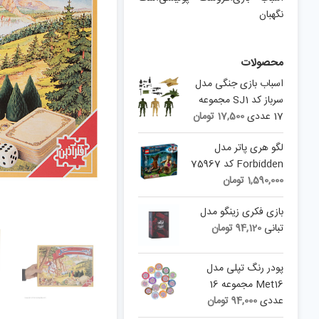
نگهبان
محصولات
اسباب بازی جنگی مدل
سرباز کد SJ1 مجموعه
17 عددی
17,500
تومان
لگو هری پاتر مدل
Forbidden کد 75967
1,590,000
تومان
بازی فکری زینگو مدل
تبانی
94,120
تومان
پودر رنگ تپلی مدل
Met16 مجموعه 16
عددی
94,000
تومان