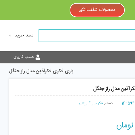
محصولات شگفت‌انگیز
سبد خرید
0
حساب کاربری
بازی فکری فکرآذین مدل راز جنگل
رآذین مدل راز جنگل
142594
دسته:
فکری و آموزشی
تومان
افزودن به سبد