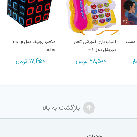
ل دست
اسباب بازی آموزشی تلفن
مکعب روبیک مدل magi
موزیکال مدل 001
cube
Current
ان
78,500
تومان
17,450
تومان
price
is:
28,000 تومان.
بازگشت به بالا
خدمات