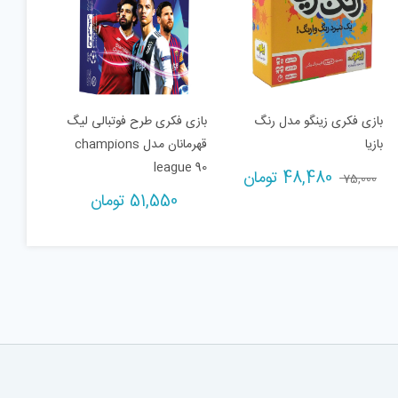
بازی فکری زینگو مدل رنگ
بازی فکری طرح فوتبالی لیگ
بازیا
قهرمانان مدل champions
league 90
Current
Original
48,480
تومان
75,000
price
price
51,550
تومان
is:
was:
75,000 تومان.
48,480 تومان.