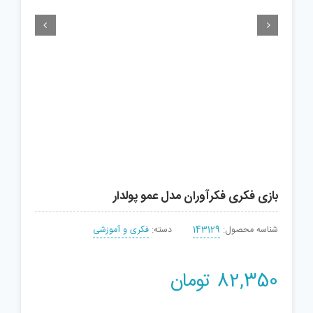


بازی فکری فکرآوران مدل عمو پولدار
شناسه محصول:
143129
دسته:
فکری و آموزشی
82,350
تومان