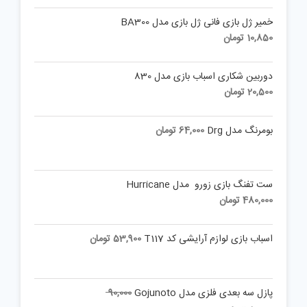
خمیر ژل بازی فانی ژل بازی مدل BA300
10,850
تومان
دوربین شکاری اسباب بازی مدل 830
20,500
تومان
بومرنگ مدل Drg
64,000
تومان
ست تفنگ بازی زورو مدل Hurricane
480,000
تومان
اسباب بازی لوازم آرایشی کد T117
53,900
تومان
Original
پازل سه بعدی فلزی مدل Gojunoto
90,000