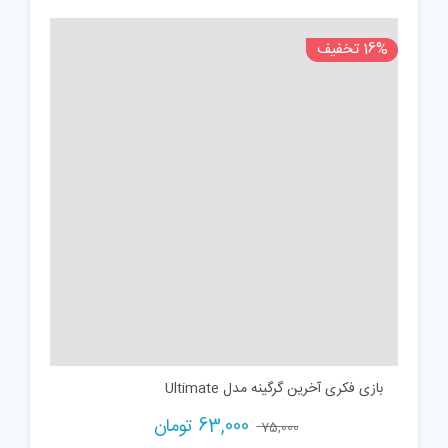
16% تخفیف
بازی فکری آخرین گرگینه مدل Ultimate
Current
Original
63,000
تومان
75,000
price
price