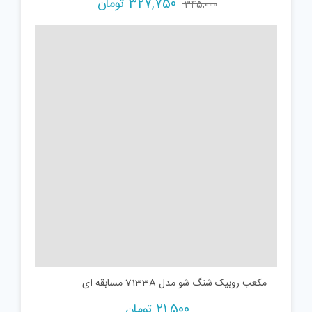
Current
Original
327,750
تومان
345,000
price
price
is:
was:
345,000 تومان.
327,750 تومان.
مکعب روبیک شنگ شو مدل 7133A مسابقه ای
21,500
تومان