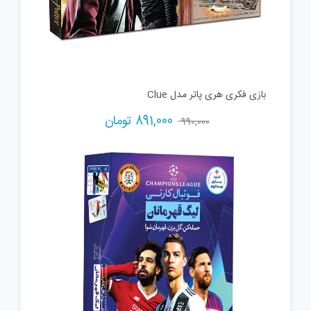
بازی فکری هری پاتر مدل Clue
Current
Original
891,000
تومان
990,000
price
price
is:
was:
990,000 تومان.
891,000 تومان.