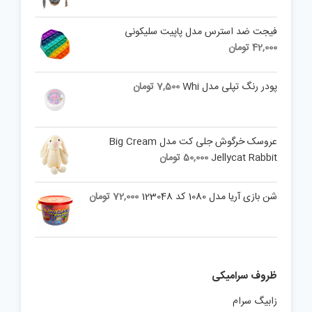
فیجت ضد استرس مدل پاپیت سلیکونی
42,000
تومان
پودر رنگ تپلی مدل Whi
7,500
تومان
عروسک خرگوش جلی کت مدل Big Cream
Jellycat Rabbit
50,000
تومان
شن بازی آریا مدل 1080 کد 123048
72,000
تومان
ظروف سرامیکی
زابیگ سرام