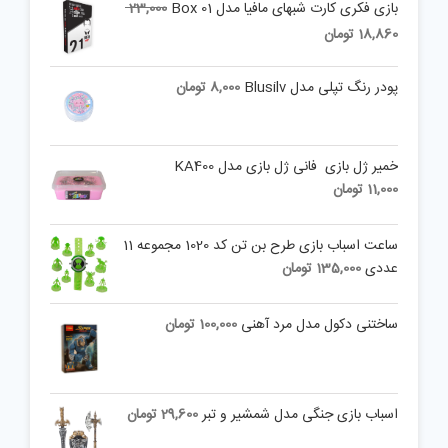
بازی فکری کارت شبهای مافیا مدل Box 01
23,000
Current
Original
18,860
تومان
price
price
is:
was:
پودر رنگ تپلی مدل Blusilv
8,000
تومان
23,000 تومان.
18,860 تومان.
خمیر ژل بازی فانی ژل بازی مدل KA400
11,000
تومان
ساعت اسباب بازی طرح بن تن کد 1020 مجموعه 11
عددی
135,000
تومان
ساختنی دکول مدل مرد آهنی
100,000
تومان
اسباب بازی جنگی مدل شمشیر و تبر
29,600
تومان