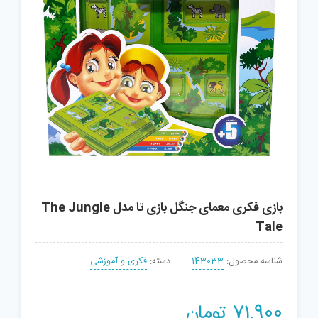
بازی فکری معمای جنگل بازی تا مدل The Jungle
Tale
شناسه محصول:
143033
دسته:
فکری و آموزشی
71,900
تومان