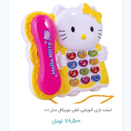
is:
was:
75,000 تومان.
48,480 تومان.
اسباب بازی آموزشی تلفن موزیکال مدل 001
78,500
تومان