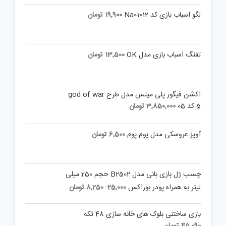
لگو اسباب بازی کد Na01012
19,900
تومان
تفنگ اسباب بازی مدل OK
13,500
تومان
اکشن فیگور پلی میتس مدل طرح god of war
5 کد 05
3,850,000
تومان
آویز عروسکی مدل پوم پوم
6,500
تومان
چسب ژل بازی بانی مدل B2502 حجم 250 میلی
Current
Original
لیتر به همراه پودر بوراکس
25,000
8,250
تومان
price
price
is:
was:
بازی ساختنی بلوک های خانه سازی 48 تکه
25,000 تومان.
8,250 تومان.
45,090
تومان