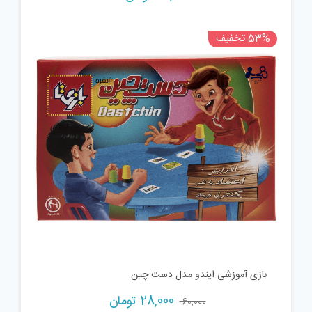
53% تخفیف
بازی آموزشی ایندو مدل دست چین
Current
Original
28,000
تومان
60,000